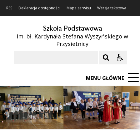
RSS
Deklaracja dostępności
Mapa serwisu
Wersja tekstowa
Szkoła Podstawowa
im. bł. Kardynała Stefana Wyszyńskiego w
Przysietnicy
Szukaj
MENU GŁÓWNE
❚❚
Poprzedni Element
Następny Element