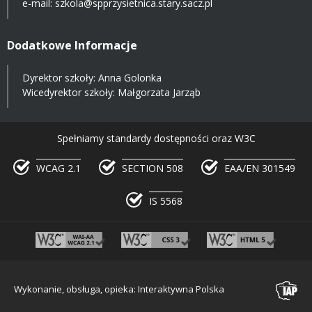
e-mail:
szkola@spprzysietnica.stary.sacz.pl
Dodatkowe Informacje
Dyrektor szkoły: Anna Golonka
Wicedyrektor szkoły: Małgorzata Jarząb
Spełniamy standardy dostępności oraz W3C
WCAG 2.1
SECTION 508
EAA/EN 301549
IS 5568
Wykonanie, obsługa, opieka: Interaktywna Polska