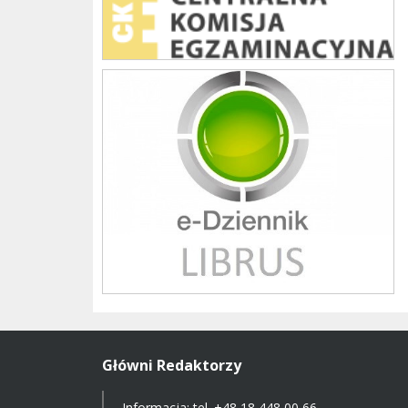
Librus szkoła
Główni Redaktorzy
Informacja: tel.
+48 18 448 00 66