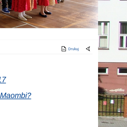
Drukuj
17
e Maombi?