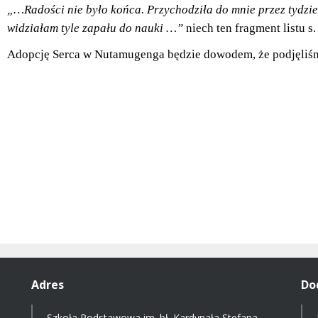
„…Radości nie było końca. Przychodziła do mnie przez tydzie
widziałam tyle zapału do nauki …”
niech ten fragment listu s
Adopcję Serca w Nutamugenga będzie dowodem, że podjęliśm
Adres
Do
Szkoła Podstawowa im. bł. Kardynała Stefana