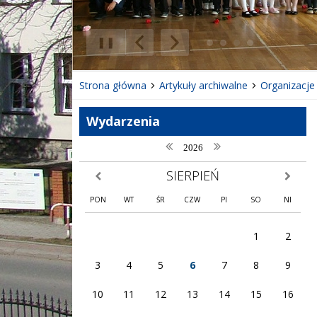
❚❚
Poprzedni Element
Następny Element
Strona główna
Artykuły archiwalne
Organizacje
Wydarzenia
poprzedni rok
następny rok
2026
SIERPIEŃ
poprzedni miesiąc
następny
PON
WT
ŚR
CZW
PI
SO
NI
1
2
3
4
5
6
7
8
9
10
11
12
13
14
15
16