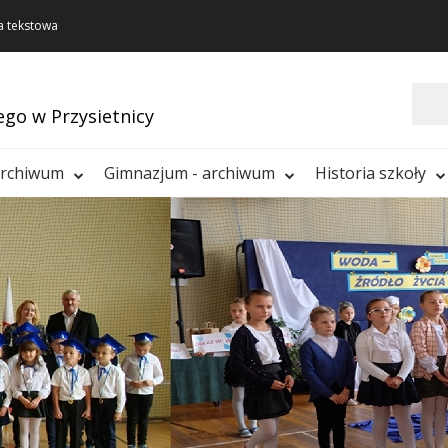
a tekstowa
Szukaj
ego w Przysietnicy
archiwum
Gimnazjum - archiwum
Historia szkoły