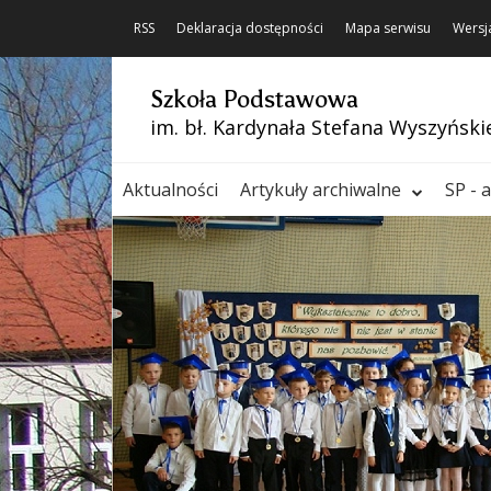
RSS
Deklaracja dostępności
Mapa serwisu
Wersj
Szkoła Podstawowa
im. bł. Kardynała Stefana Wyszyński
Aktualności
Artykuły archiwalne
SP - 