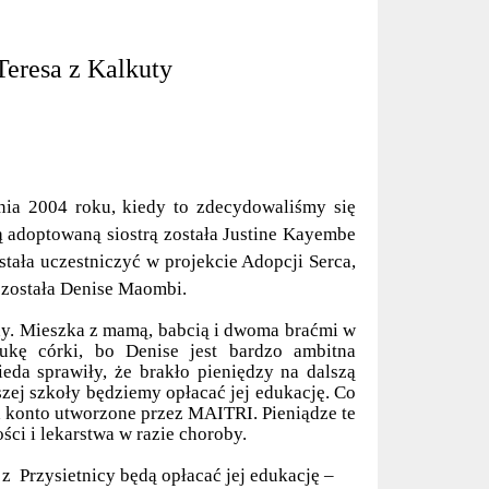
eresa z Kalkuty
nia 2004 roku, kiedy to zdecydowaliśmy się
ą adoptowaną siostrą została Justine Kayembe
tała uczestniczyć w projekcie Adopcji Serca,
e została Denise Maombi.
iny. Mieszka z mamą, babcią i dwoma braćmi w
kę córki, bo Denise jest bardzo ambitna
ieda sprawiły, że brakło pieniędzy na dalszą
szej szkoły będziemy opłacać jej edukację. Co
a konto utworzone przez MAITRI. Pieniądze te
ci i lekarstwa w razie choroby.
 z Przysietnicy będą opłacać jej edukację –