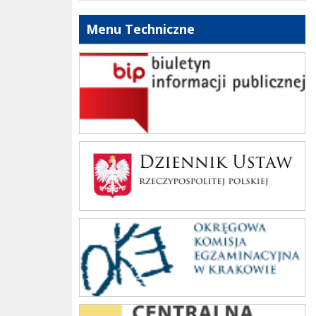
Menu Techniczne
bip szkoły
Dziennik Polski
oke_krakow
cke