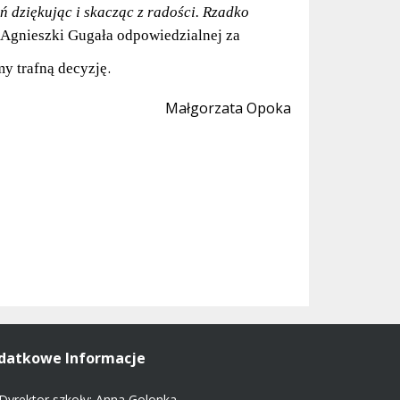
ń dziękując i skacząc z radości. Rzadko
. Agnieszki Gugała odpowiedzialnej za
.
y trafną decyzję
Małgorzata Opoka
datkowe Informacje
Dyrektor szkoły: Anna Golonka