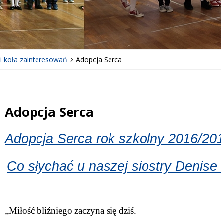
 i koła zainteresowań
Adopcja Serca
Adopcja Serca
 miesiąc
Treść
Adopcja Serca rok szkolny 2016/20
Co słychać u naszej siostry Denis
„Miłość bliźniego zaczyna się dziś.