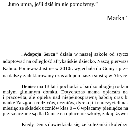
Jutro umrą, jeśli dziś im nie pomożemy.”
Matka T
„Adopcja Serca”
działa w naszej szkole od stycz
adoptować na odległość afrykańskie dziecko. Naszą pierwsz
Kabuo. Ponieważ Justine w 2010r. wyjechała do Gomy i przes
na dalszy zadeklarowany czas adopcji naszą siostrą w Afryc
Denise
ma 13 lat i pochodzi z bardzo ubogiej rodz
małym glinianym domku. Dotychczas mama opłacała nau
i pracowita, ale opieka nad niepełnosprawną babcią oraz b
naukę.Za zgodą rodziców, uczniów, dyrekcji i nauczycieli na
miesiąc ze składek uczniów klas 0 – 6 wpłacamy pieniądze n
przeznaczone są dla Denise na opłacenie szkoły, zakup żywnoś
Kiedy Denis dowiedziała się, że koleżanki i koledzy