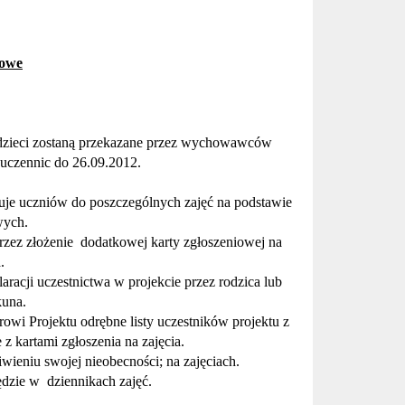
cowe
ch dzieci zostaną przekazane przez wychowawców
uczennic do 26.09.2012.
kuje uczniów do poszczególnych zajęć na podstawie
wych.
rzez złożenie
dodatkowej karty zgłoszeniowej na
.
aracji uczestnictwa w projekcie przez rodzica lub
una.
owi Projektu odrębne listy uczestników projektu z
 z kartami zgłoszenia na zajęcia.
iwieniu swojej nieobecno
ś
ci; na zaj
ę
ciach.
ędzie w
dziennikach zaj
ęć.