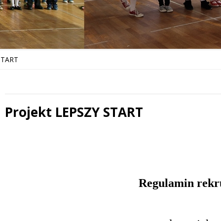
START
Projekt LEPSZY START
 miesiąc
Treść
Regulamin rekru