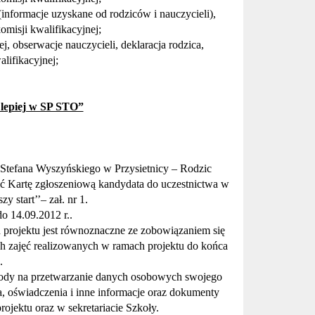
informacje uzyskane od rodziców i nauczycieli),
omisji kwalifikacyjnej;
j, obserwacje nauczycieli, deklaracja rodzica,
lifikacyjnej;
 lepiej w SP STO”
 Stefana Wyszyńskiego w Przysietnicy – Rodzic
ć Kartę zgłoszeniową kandydata do uczestnictwa w
zy start’’
– zał. nr 1.
o 14.09.2012 r..
h projektu
jest równoznaczne ze zobowiązaniem się
ch zajęć realizowanych w ramach projektu do końca
.
ody na przetwarzanie danych osobowych swojego
, o
ś
wiadczenia i inne informacje oraz dokumenty
rojektu oraz w sekretariacie
Szkoły.