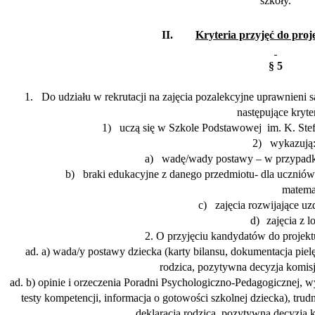
szkoły.
II.
Kryteria przyjęć do proj
§ 5
1.
Do udziału w rekrutacji na zaj
ę
cia pozalekcyjne uprawnieni s
nast
ę
puj
ą
ce kryte
1)
ucz
ą
si
ę
w Szkole Podstawowej
im. K. Ste
2)
wykazuj
ą
a)
wadę/wady postawy – w przypadku
b)
braki edukacyjne z danego przedmiotu- dla uczniów 
matema
c)
zajęcia rozwijające u
d)
zajęcia z l
2. O przyj
ę
ciu kandydatów do projek
ad. a) wada/y postawy dziecka (karty bilansu, dokumentacja pielę
rodzica, pozytywna decyzja komisji
ad. b) opinie i orzeczenia Poradni Psychologiczno-Pedagogicznej, w
testy kompetencji, informacja o gotowości szkolnej dziecka), tru
deklaracja rodzica, pozytywna decyzja k