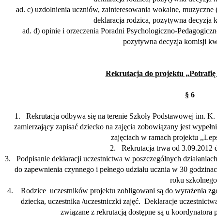
ad. c) uzdolnienia uczniów, zainteresowania wokalne, muzyczne (
deklaracja rodzica, pozytywna decyzja k
ad. d) opinie i orzeczenia Poradni Psychologiczno-Pedagogiczne
pozytywna decyzja komisji kwa
Rekrutacja do projektu „Potrafię
§ 6
1.
Rekrutacja odbywa si
ę
na terenie Szkoły Podstawowej im. K.
zamierzaj
ą
cy zapisać dziecko na zajęcia zobowi
ą
zany jest wypełni
zajęciach w ramach projektu ,,Leps
2.
Rekrutacja trwa
od 3.09.2012 d
3.
Podpisanie deklaracji uczestnictwa w poszczególnych działaniac
do zapewnienia czynnego i pełnego udziału ucznia w 30 godzina
roku szkolnego
4.
Rodzice
uczestników projektu zobligowani s
ą
do wyrażenia zg
dziecka, uczestnika /uczestniczki zajęć.
Deklaracje uczestnictwa
zwi
ą
zane z rekrutacj
ą
dost
ę
pne s
ą u koordynatora p