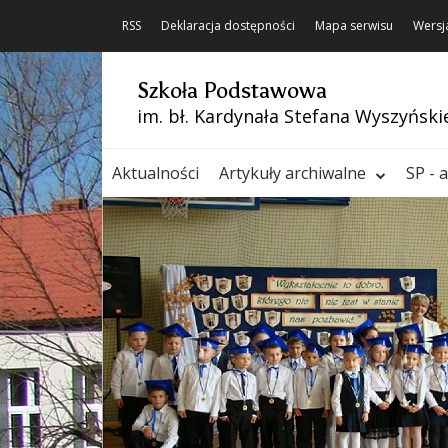
RSS
Deklaracja dostępności
Mapa serwisu
Wersj
Szkoła Podstawowa
im. bł. Kardynała Stefana Wyszyński
Aktualności
Artykuły archiwalne
SP - 