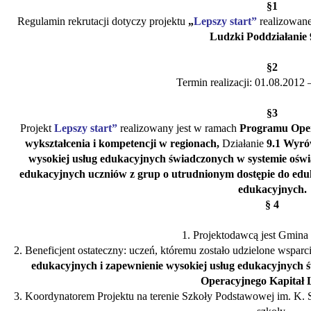
§1
Regulamin rekrutacji dotyczy projektu
„
Lepszy start”
realizowan
Ludzki
Poddziałanie 
§2
Termin realizacji: 01.08.2012 
§3
Projekt
Lepszy start”
realizowany jest w ramach
Programu Oper
wykształcenia i kompetencji w regionach,
Działanie
9.1 Wyró
wysokiej usług edukacyjnych świadczonych w systemie oświ
edukacyjnych uczniów z grup o utrudnionym dostępie do eduka
edukacyjnych
.
§ 4
1. Projektodawcą jest Gmina 
2. Beneficjent ostateczny: ucze
ń
, któremu zostało udzielone wsparc
edukacyjnych i zapewnienie wysokiej usług edukacyjnych 
Operacyjnego Kapitał 
3. Koordynatorem Projektu na terenie Szkoły Podstawowej im. K. S