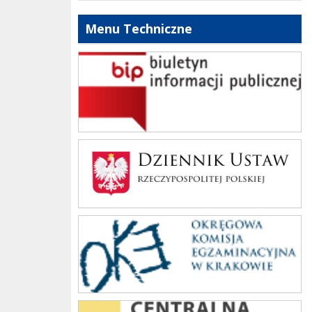
Menu Techniczne
bip szkoły
Dziennik Polski
oke_krakow
cke