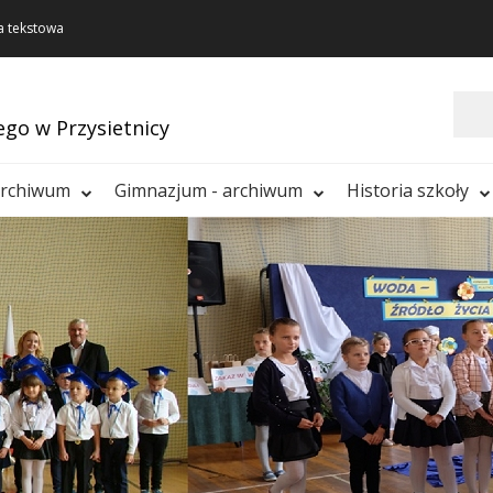
a tekstowa
Szukaj
ego w Przysietnicy
archiwum
Gimnazjum - archiwum
Historia szkoły