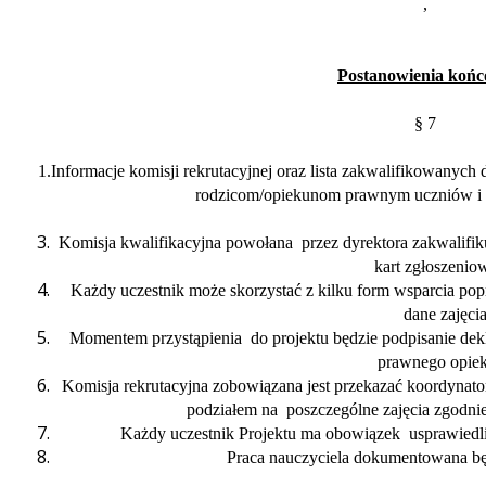
,
Postanowienia koń
§ 7
1.Informacje komisji rekrutacyjnej oraz lista zakwalifikowany
rodzicom/opiekunom prawnym uczniów i 
Komisja kwalifikacyjna powołana
przez dyrektora zakwalifi
kart zgłoszenio
Każdy uczestnik może skorzystać z kilku form wsparcia pop
dane zajęcia
Momentem przystąpienia
do projektu będzie podpisanie dekl
prawnego opiek
Komisja rekrutacyjna zobowiązana jest przekazać koordynator
podziałem na
poszczególne zajęcia zgodnie
Każdy uczestnik Projektu ma obowiązek
usprawiedl
Praca nauczyciela dokumentowana b