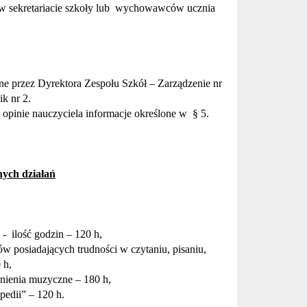
w sekretariacie szkoły lub
wychowawców ucznia
e przez Dyrektora Zespołu Szkół – Zarządzenie nr
ik nr 2.
ą opinie nauczyciela informacje określone w
§ 5.
ych działań
 -
ilo
ść
godzin – 120 h,
 posiadających trudności w czytaniu, pisaniu,
 h,
lnienia muzyczne – 180 h,
opedii” –
120 h.