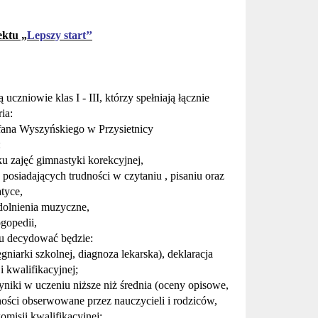
ektu „
Lepszy start’’
ą
uczniowie klas I - III, którzy spełniaj
ą
ł
ą
cznie
ria:
fana Wyszyńskiego w Przysietnicy
:
 zajęć gimnastyki korekcyjnej,
posiadających trudności w czytaniu , pisaniu oraz
tyce,
zdolnienia muzyczne,
ogopedii,
tu decydowa
ć
b
ę
dzie:
gniarki szkolnej, diagnoza lekarska), deklaracja
 kwalifikacyjnej;
yniki w uczeniu niższe niż średnia (oceny opisowe,
dności obserwowane przez nauczycieli i rodziców,
omisji kwalifikacyjnej;