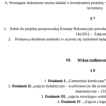
6. Wymagane dokumenty można składa
ć
u koordynatora projektu, 
/uczennicy.
§ 7
1.
Nabór do projektu przeprowadzą Komisje Rekrutacyjne powołan
14a/2012. – Załączn
2.
Podstawą określenia trudności w uczeniu się /uzdolnień będ
III.
Wykaz realizowan
§ 8
1.
Działanie I.
„Gimnastyka korekcyjna”
2.
Działanie II. „
zajęcia dydaktyczno – wyrównawcze dla uczniów
matematyczne – 210
3.
Działanie III.
„zajęcia rozwijające uzdo
4.
Działanie IV
. ,,Zajęcia z log