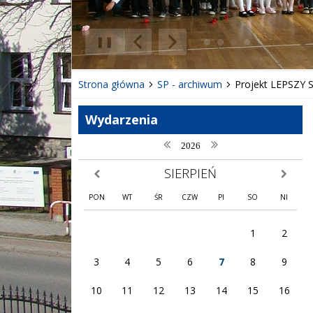
❚❚
Poprzedni Element
Następny Element
Strona główna
SP - archiwum
Projekt LEPSZY 
Wydarzenia
poprzedni rok
następny rok
2026
SIERPIEŃ
poprzedni miesiąc
następny
PON
WT
ŚR
CZW
PI
SO
NI
1
2
3
4
5
6
7
8
9
10
11
12
13
14
15
16