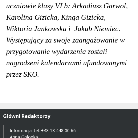
uczniowie klasy VI b: Arkadiusz
Garwol,
Karolina Gizicka, Kinga Gizicka,
Wiktoria Jankowska i Jakub Niemiec.
Wyst
ę
puj
ą
cy za swoje zaanga
ż
owanie w
przygotowanie wydarzenia
zostali
nagrodzeni kalendarzami ufundowanymi
przez SKO.
Główni Redaktorzy
Informacja: tel.
+48 18 448 00 66
Anna Golonka