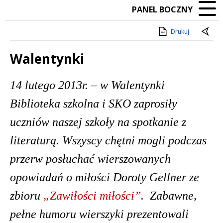
PANEL BOCZNY
Drukuj
Walentynki
Treść
14 lutego 2013r.
– w Walentynki
Biblioteka szkolna i SKO zaprosi
ł
y
uczniów naszej szko
ł
y na spotkanie z
literatur
ą
. Wszyscy
ch
ę
tni mogli podc
zas
przerw pos
ł
ucha
ć
wierszowanych
opowiada
ń
o mi
ł
o
ś
ci
Doroty Gellner ze
zbioru
„Zawi
ł
o
ś
ci mi
ł
o
ś
ci”
.
Zabawne,
pe
ł
ne humoru wierszyki prezentowali