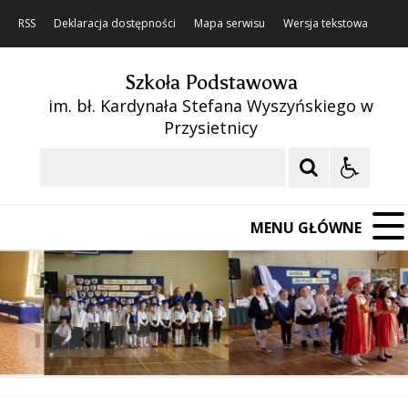
RSS
Deklaracja dostępności
Mapa serwisu
Wersja tekstowa
Szkoła Podstawowa
im. bł. Kardynała Stefana Wyszyńskiego w
Przysietnicy
Szukaj
MENU GŁÓWNE
❚❚
Poprzedni Element
Następny Element