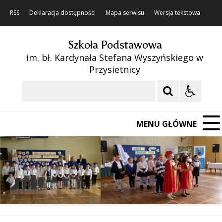
RSS
Deklaracja dostępności
Mapa serwisu
Wersja tekstowa
Szkoła Podstawowa
im. bł. Kardynała Stefana Wyszyńskiego w
Przysietnicy
Szukaj
MENU GŁÓWNE
❚❚
Poprzedni Element
Następny Element