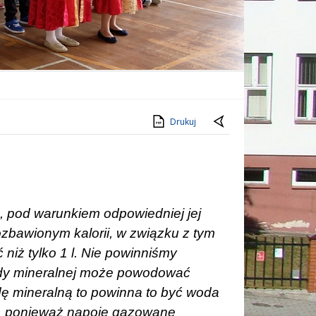
Drukuj
u, pod warunkiem odpowiedniej jej
ozbawionym kalorii, w związku z tym
 niż tylko 1 l. Nie powinniśmy
ody mineralnej może powodować
ę mineralną to powinna to być woda
a, ponieważ napoje gazowane