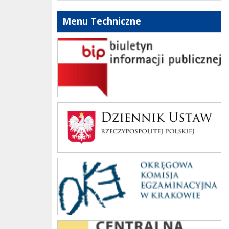
Menu Techniczne
bip szkoły
Dziennik Polski
oke_krakow
cke