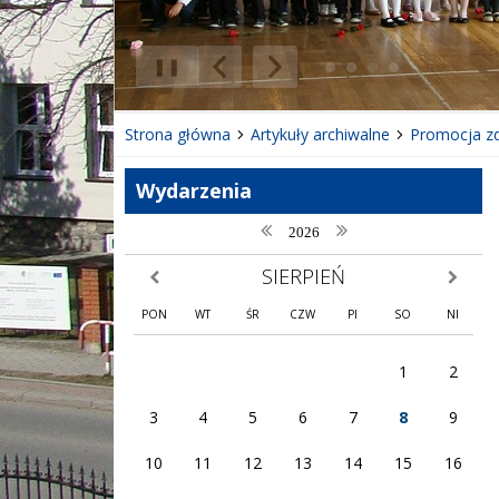
❚❚
Poprzedni Element
Następny Element
Strona główna
Artykuły archiwalne
Promocja z
Wydarzenia
poprzedni rok
następny rok
2026
SIERPIEŃ
poprzedni miesiąc
następny
PON
WT
ŚR
CZW
PI
SO
NI
1
2
3
4
5
6
7
8
9
10
11
12
13
14
15
16