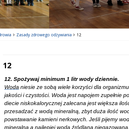
drowia
Zasady zdrowego odżywiania
12
12
 miesiąc
Treść
12. Spożywaj minimum 1 litr wody dziennie.
Woda
niesie ze sobą wiele korzyści dla organizm
jakości i czystości. Woda jest napojem zupełnie p
diecie niskokalorycznej zalecana jest większa ilość
przesadzać z wodą mineralną, zbyt duża ilość w
powstawanie kamieni nerkowych. Jeśli pijemy wod
mineralna a najlepiej woda źródlana niegazowan