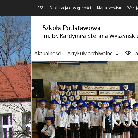
RSS
Deklaracja dostępności
Mapa serwisu
Wersj
Szkoła Podstawowa
im. bł. Kardynała Stefana Wyszyński
Aktualności
Artykuły archiwalne
SP - 