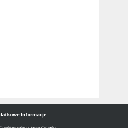
datkowe Informacje
Dyrektor szkoły: Anna Golonka