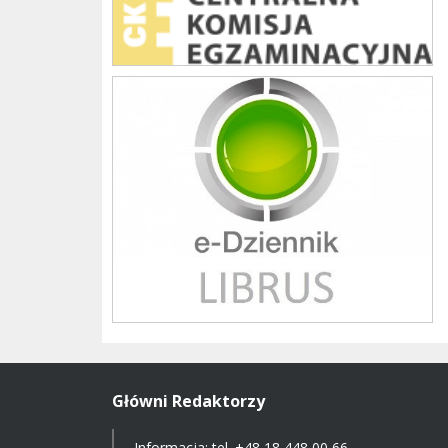
Librus szkoła
Główni Redaktorzy
Informacja: tel.
+48 18 448 00 66