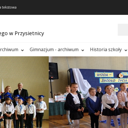
a tekstowa
Szukaj
ego w Przysietnicy
archiwum
Gimnazjum - archiwum
Historia szkoły