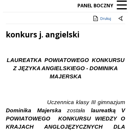
PANEL BOCZNY
Drukuj
konkurs j. angielski
Treść
LAUREATKA
POWIATOWEGO
KONKURSU
Z JĘZYKA ANGIELSKIEGO - DOMINIKA
MAJERSKA
Uczennica klasy III gimnazjum
Dominika Majerska
została
laureatką V
POWIATOWEGO
KONKURSU WIEDZY O
KRAJACH ANGLOJĘZYCZNYCH DLA