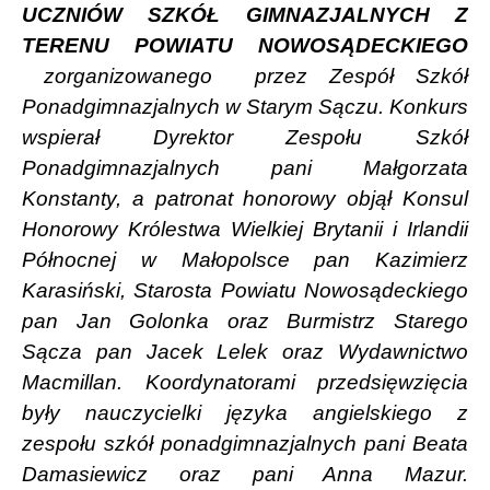
UCZNIÓW SZKÓŁ GIMNAZJALNYCH Z
TERENU POWIATU NOWOSĄDECKIEGO
zorganizowanego
przez Zespół Szkół
Ponadgimnazjalnych w Starym Sączu.
Konkurs
wspierał
Dyrektor Zespołu Szkół
Ponadgimnazjalnych pani Małgorzata
Konstanty
, a patronat honorowy objął
Konsul
Honorowy Królestwa Wielkiej Brytanii i Irlandii
Północnej w Małopolsce pan Kazimierz
Karasiński
,
Starosta Powiatu Nowosądeckiego
pan Jan Golonka
oraz
Burmistrz Starego
Sącza pan Jacek Lelek
oraz
Wydawnictwo
Macmillan
. Koordynatorami przedsięwzięcia
były nauczycielki
języka
angielskiego z
zespołu szkół ponadgimnazjalnych pani Beata
Damasiewicz
oraz
pani Anna Mazur
.