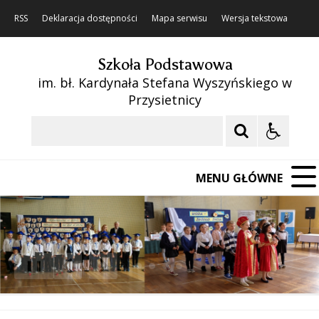
RSS
Deklaracja dostępności
Mapa serwisu
Wersja tekstowa
Szkoła Podstawowa
im. bł. Kardynała Stefana Wyszyńskiego w
Przysietnicy
Szukaj
MENU GŁÓWNE
❚❚
Poprzedni Element
Następny Element