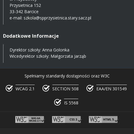
Przysietnica 152
33-342 Barcice
e-mail:
szkola@spprzysietnica.stary.sacz.pl
Dodatkowe Informacje
Dyrektor szkoły: Anna Golonka
Wicedyrektor szkoły: Małgorzata Jarząb
Spełniamy standardy dostępności oraz W3C
WCAG 2.1
SECTION 508
EAA/EN 301549
IS 5568