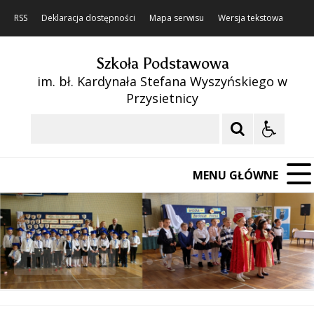
RSS
Deklaracja dostępności
Mapa serwisu
Wersja tekstowa
Szkoła Podstawowa
im. bł. Kardynała Stefana Wyszyńskiego w
Przysietnicy
Szukaj
MENU GŁÓWNE
❚❚
Poprzedni Element
Następny Element