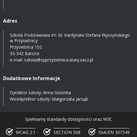
Adres
Szkoła Podstawowa im. bł. Kardynała Stefana Wyszyńskiego
w Przysietnicy
Przysietnica 152
33-342 Barcice
e-mail:
szkola@spprzysietnica.stary.sacz.pl
Dodatkowe Informacje
Dyrektor szkoły: Anna Golonka
Wicedyrektor szkoły: Małgorzata Jarząb
Spełniamy standardy dostępności oraz W3C
WCAG 2.1
SECTION 508
EAA/EN 301549