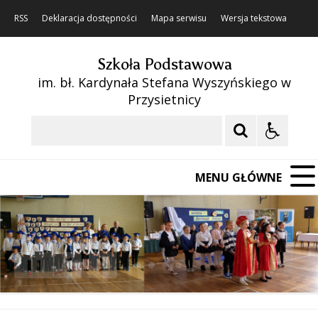
RSS
Deklaracja dostępności
Mapa serwisu
Wersja tekstowa
Szkoła Podstawowa
im. bł. Kardynała Stefana Wyszyńskiego w
Przysietnicy
Szukaj
MENU GŁÓWNE
❚❚
Poprzedni Element
Następny Element