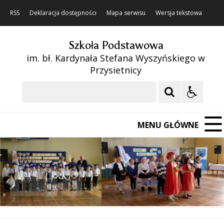
RSS
Deklaracja dostępności
Mapa serwisu
Wersja tekstowa
Szkoła Podstawowa
im. bł. Kardynała Stefana Wyszyńskiego w
Przysietnicy
Szukaj
MENU GŁÓWNE
❚❚
Poprzedni Element
Następny Element