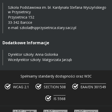
Szkoła Podstawowa im. bł. Kardynała Stefana Wyszyńskiego
w Przysietnicy
Przysietnica 152
33-342 Barcice
e-mail:
szkola@spprzysietnica.stary.sacz.pl
Dodatkowe Informacje
Dyrektor szkoły: Anna Golonka
Wicedyrektor szkoły: Małgorzata Jarząb
Spełniamy standardy dostępności oraz W3C
WCAG 2.1
SECTION 508
EAA/EN 301549
IS 5568