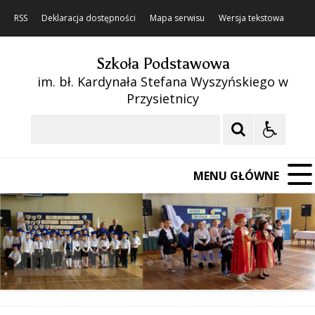
RSS
Deklaracja dostępności
Mapa serwisu
Wersja tekstowa
Szkoła Podstawowa
im. bł. Kardynała Stefana Wyszyńskiego w
Przysietnicy
Szukaj
MENU GŁÓWNE
❚❚
Poprzedni Element
Następny Element