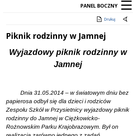
PANEL BOCZNY
Drukuj
Piknik rodzinny w Jamnej
Treść
Wyjazdowy piknik rodzinny w
Jamnej
Dnia 31.05.2014 – w światowym dniu bez
papierosa odbył się dla dzieci i rodziców
Zespołu Szkół w Przysietnicy wyjazdowy piknik
rodzinny do Jamnej w Ciężkowicko-
Rożnowskim Parku Krajobrazowym. Był on
realizacją zarówno jednego z zadań