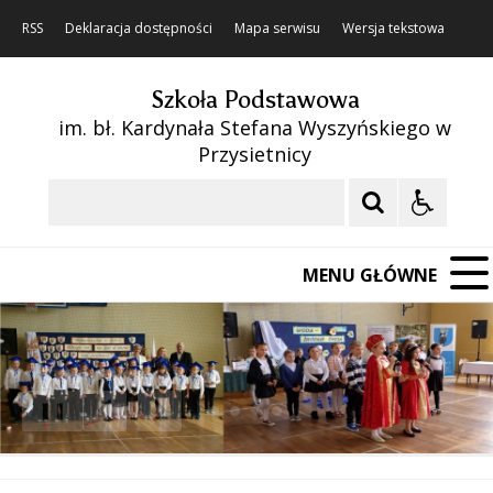
RSS
Deklaracja dostępności
Mapa serwisu
Wersja tekstowa
Szkoła Podstawowa
im. bł. Kardynała Stefana Wyszyńskiego w
Przysietnicy
Szukaj
MENU GŁÓWNE
❚❚
Poprzedni Element
Następny Element