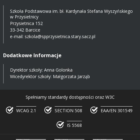
Szkoła Podstawowa im. bł. Kardynała Stefana Wyszyńskiego
w Przysietnicy
Przysietnica 152
33-342 Barcice
e-mail:
szkola@spprzysietnica.stary.sacz.pl
Dodatkowe Informacje
Dyrektor szkoły: Anna Golonka
Wicedyrektor szkoły: Małgorzata Jarząb
Spełniamy standardy dostępności oraz W3C
WCAG 2.1
SECTION 508
EAA/EN 301549
IS 5568