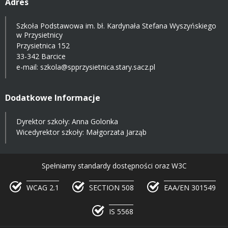
Adres
Szkoła Podstawowa im. bł. Kardynała Stefana Wyszyńskiego
w Przysietnicy
Przysietnica 152
33-342 Barcice
e-mail:
szkola@spprzysietnica.stary.sacz.pl
Dodatkowe Informacje
Dyrektor szkoły: Anna Golonka
Wicedyrektor szkoły: Małgorzata Jarząb
Spełniamy standardy dostępności oraz W3C
WCAG 2.1
SECTION 508
EAA/EN 301549
IS 5568