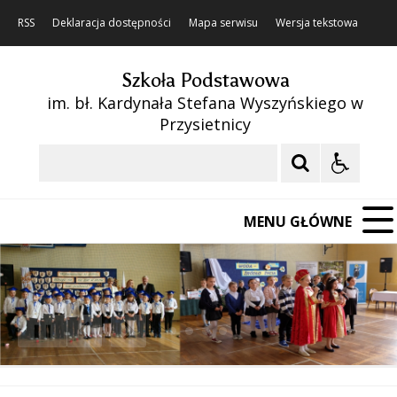
RSS
Deklaracja dostępności
Mapa serwisu
Wersja tekstowa
Szkoła Podstawowa
im. bł. Kardynała Stefana Wyszyńskiego w
Przysietnicy
Szukaj
MENU GŁÓWNE
❚❚
Poprzedni Element
Następny Element