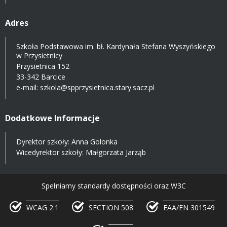
Adres
Szkoła Podstawowa im. bł. Kardynała Stefana Wyszyńskiego
w Przysietnicy
Przysietnica 152
33-342 Barcice
e-mail:
szkola@spprzysietnica.stary.sacz.pl
Dodatkowe Informacje
Dyrektor szkoły: Anna Golonka
Wicedyrektor szkoły: Małgorzata Jarząb
Spełniamy standardy dostępności oraz W3C
WCAG 2.1
SECTION 508
EAA/EN 301549