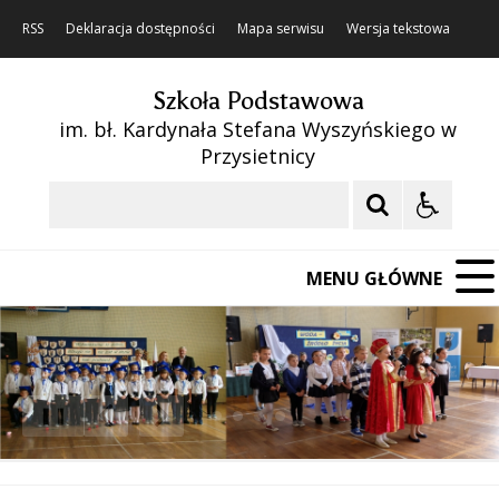
RSS
Deklaracja dostępności
Mapa serwisu
Wersja tekstowa
Szkoła Podstawowa
im. bł. Kardynała Stefana Wyszyńskiego w
Przysietnicy
Szukaj
MENU GŁÓWNE
❚❚
Poprzedni Element
Następny Element