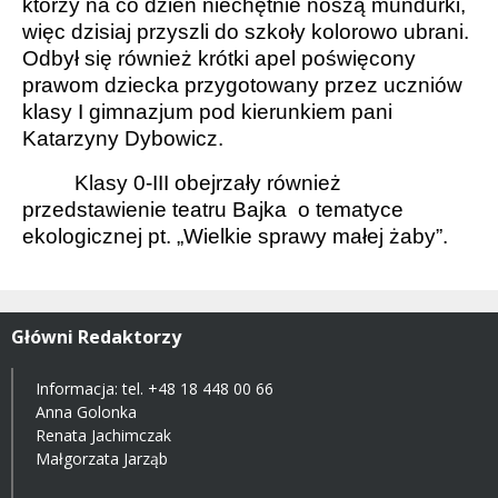
którzy na co dzień niechętnie noszą mundurki,
więc dzisiaj przyszli do szkoły kolorowo ubrani.
Odbył się również krótki apel poświęcony
prawom dziecka przygotowany przez uczniów
klasy I gimnazjum pod kierunkiem pani
Katarzyny Dybowicz.
Klasy 0-III obejrzały również
przedstawienie teatru Bajka
o tematyce
ekologicznej pt. „Wielkie sprawy małej żaby”.
Główni Redaktorzy
Informacja: tel.
+48 18 448 00 66
Anna Golonka
Renata Jachimczak
Małgorzata Jarząb