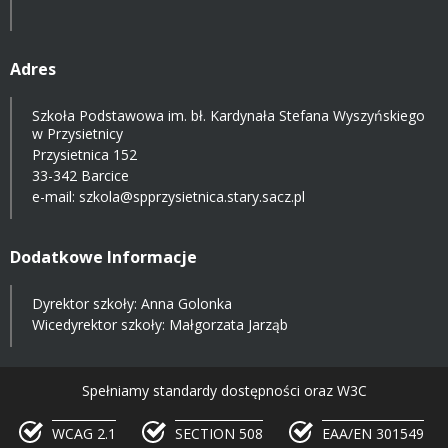
Adres
Szkoła Podstawowa im. bł. Kardynała Stefana Wyszyńskiego
w Przysietnicy
Przysietnica 152
33-342 Barcice
e-mail:
szkola@spprzysietnica.stary.sacz.pl
Dodatkowe Informacje
Dyrektor szkoły: Anna Golonka
Wicedyrektor szkoły: Małgorzata Jarząb
Spełniamy standardy dostępności oraz W3C
WCAG 2.1
SECTION 508
EAA/EN 301549