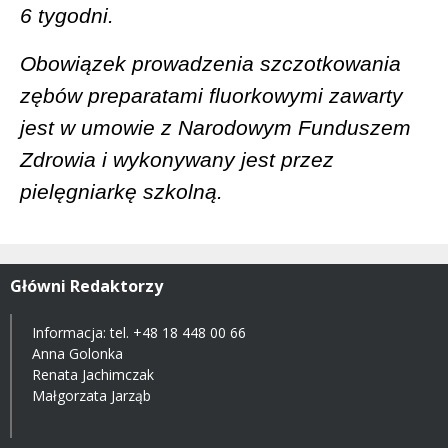
6 tygodni.
Obowiązek prowadzenia szczotkowania
zębów preparatami fluorkowymi zawarty
jest w umowie z Narodowym Funduszem
Zdrowia i wykonywany jest przez
pielęgniarkę szkolną.
Główni Redaktorzy
Informacja: tel.
+48 18 448 00 66
Anna Golonka
Renata Jachimczak
Małgorzata Jarząb