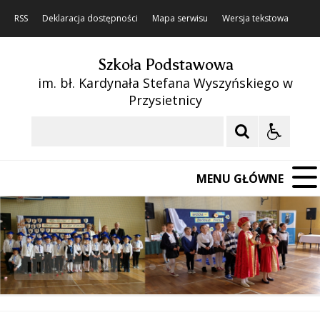
RSS
Deklaracja dostępności
Mapa serwisu
Wersja tekstowa
Szkoła Podstawowa
im. bł. Kardynała Stefana Wyszyńskiego w
Przysietnicy
Szukaj
MENU GŁÓWNE
❚❚
Poprzedni Element
Następny Element