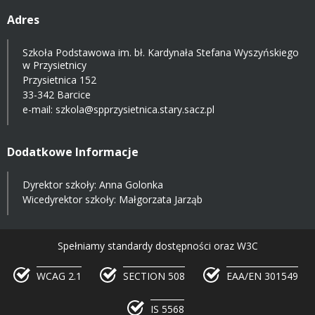
Adres
Szkoła Podstawowa im. bł. Kardynała Stefana Wyszyńskiego
w Przysietnicy
Przysietnica 152
33-342 Barcice
e-mail:
szkola@spprzysietnica.stary.sacz.pl
Dodatkowe Informacje
Dyrektor szkoły: Anna Golonka
Wicedyrektor szkoły: Małgorzata Jarząb
Spełniamy standardy dostępności oraz W3C
WCAG 2.1
SECTION 508
EAA/EN 301549
IS 5568