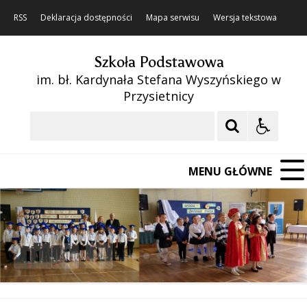
RSS
Deklaracja dostępności
Mapa serwisu
Wersja tekstowa
Szkoła Podstawowa
im. bł. Kardynała Stefana Wyszyńskiego w
Przysietnicy
Szukaj
MENU GŁÓWNE
❚❚
Poprzedni Element
Następny Element