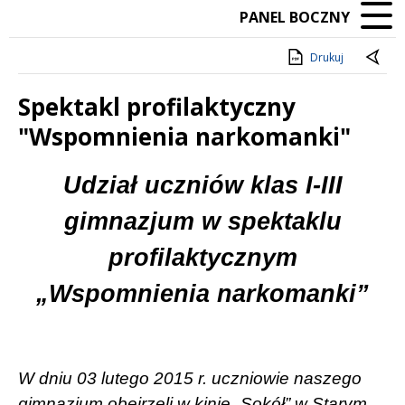
PANEL BOCZNY
Drukuj
Spektakl profilaktyczny
"Wspomnienia narkomanki"
Treść
Udział uczniów klas I-III
gimnazjum w spektaklu
profilaktycznym
„Wspomnienia narkomanki”
W dniu 03 lutego 2015 r. uczniowie naszego
gimnazjum obejrzeli w kinie „Sokół” w Starym