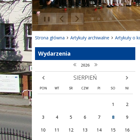
❚❚
Poprzedni Element
Następny Element
Strona główna
Artykuły archiwalne
Artykuły o 
Wydarzenia
poprzedni rok
następny rok
2026
SIERPIEŃ
poprzedni miesiąc
następny
PON
WT
ŚR
CZW
PI
SO
NI
1
2
3
4
5
6
7
8
9
10
11
12
13
14
15
16