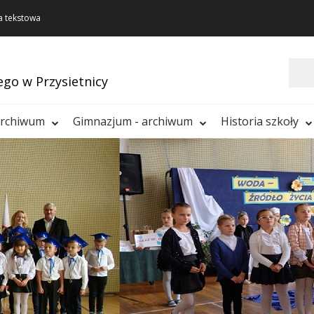
a tekstowa
Szukaj
ego w Przysietnicy
archiwum
Gimnazjum - archiwum
Historia szkoły