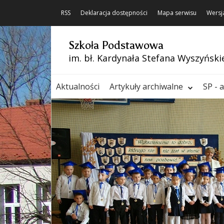
RSS
Deklaracja dostępności
Mapa serwisu
Wersj
Szkoła Podstawowa
im. bł. Kardynała Stefana Wyszyński
Aktualności
Artykuły archiwalne
SP - 