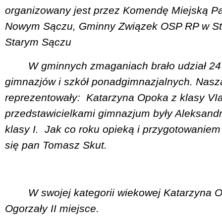
organizowany jest przez Komendę Miejską Pa
Nowym Sączu, Gminny Związek OSP RP w Sta
Starym Sączu
W gminnych zmaganiach brało udział 24
gimnazjów i szkół ponadgimnazjalnych. Nas
reprezentowały:
Katarzyna Opoka z klasy VIa 
przedstawicielkami gimnazjum były Aleksandr
klasy I.
Jak co roku opieką i przygotowanie
się pan Tomasz Skut.
W swojej kategorii wiekowej Katarzyna O
Ogorzały II miejsce.