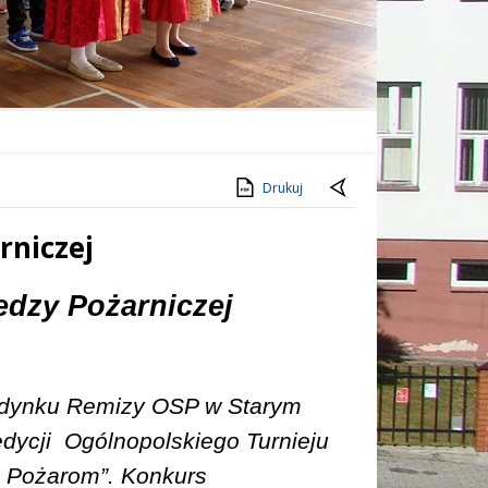
Drukuj
rniczej
edzy Pożarniczej
budynku Remizy OSP w Starym
dycji
Ogólnopolskiego Turnieju
 Pożarom”. Konkurs