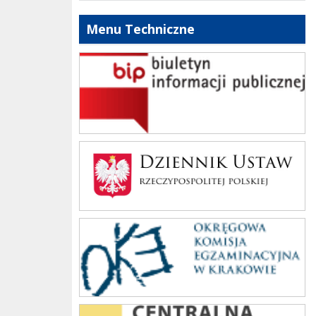
Menu Techniczne
bip szkoły
Dziennik Polski
oke_krakow
cke