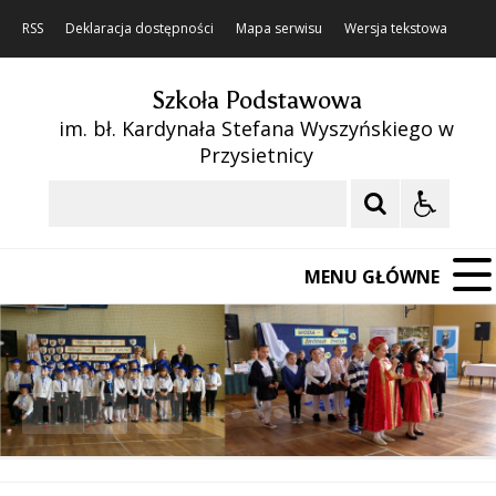
RSS
Deklaracja dostępności
Mapa serwisu
Wersja tekstowa
Szkoła Podstawowa
im. bł. Kardynała Stefana Wyszyńskiego w
Przysietnicy
Szukaj
MENU GŁÓWNE
❚❚
Poprzedni Element
Następny Element