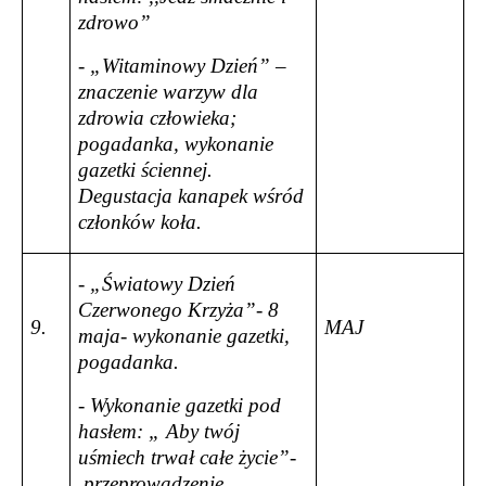
zdrowo”
- „Witaminowy Dzień” –
znaczenie warzyw dla
zdrowia człowieka;
pogadanka, wykonanie
gazetki ściennej.
Degustacja kanapek wśród
członków koła.
- „Światowy Dzień
Czerwonego Krzyża”- 8
9.
MAJ
maja- wykonanie gazetki,
pogadanka.
- Wykonanie gazetki pod
hasłem: „ Aby twój
uśmiech trwał całe życie”-
przeprowadzenie