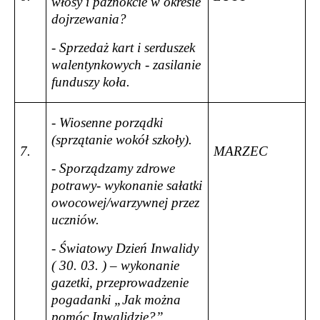
włosy i paznokcie w okresie
dojrzewania?
- Sprzedaż kart i serduszek
walentynkowych - zasilanie
funduszy koła.
- Wiosenne porządki
(sprzątanie wokół szkoły).
7.
MARZEC
- Sporządzamy zdrowe
potrawy- wykonanie sałatki
owocowej/warzywnej przez
uczniów.
- Światowy Dzień Inwalidy
( 30. 03. ) – wykonanie
gazetki, przeprowadzenie
pogadanki „Jak można
pomóc Inwalidzie?”.