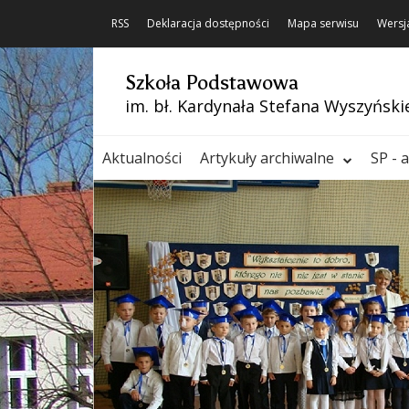
RSS
Deklaracja dostępności
Mapa serwisu
Wersj
Szkoła Podstawowa
im. bł. Kardynała Stefana Wyszyński
Aktualności
Artykuły archiwalne
SP - 