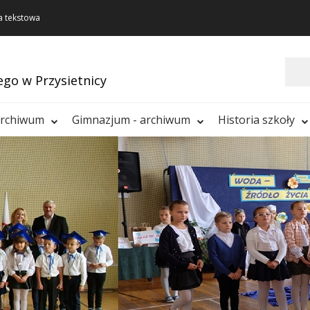
a tekstowa
Szukaj
ego w Przysietnicy
archiwum
Gimnazjum - archiwum
Historia szkoły