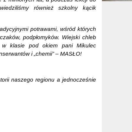
wiedziliśmy również szkolny kącik
radycyjnymi potrawami, wśród których
erczaków, podpłomyków. Wiejski chleb
o w klasie pod okiem pani Mikulec
nserwantów i „chemii” – MASŁO!
orii naszego regionu a jednocześnie