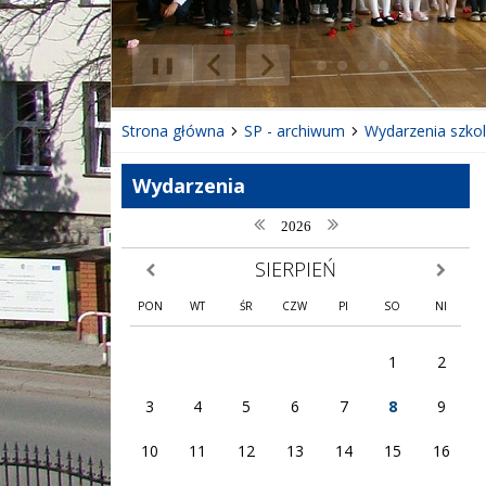
❚❚
Poprzedni Element
Następny Element
Strona główna
SP - archiwum
Wydarzenia szko
Wydarzenia
poprzedni rok
następny rok
2026
SIERPIEŃ
poprzedni miesiąc
następny
PON
WT
ŚR
CZW
PI
SO
NI
1
2
3
4
5
6
7
8
9
10
11
12
13
14
15
16