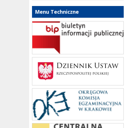
Menu Techniczne
bip szkoły
Dziennik Polski
oke_krakow
cke