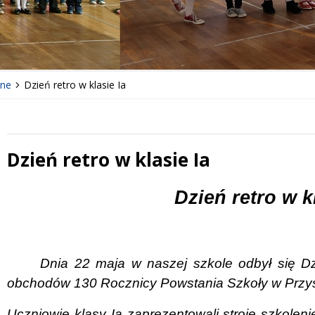
lne
Dzień retro w klasie Ia
Dzień retro w klasie Ia
 miesiąc
Treść
Dzień retro w k
Dnia 22 maja w naszej szkole odbył się D
obchodów 130 Rocznicy Powstania Szkoły w Przysi
Uczniowie klasy Ia zaprezentowali stroje szkoleni