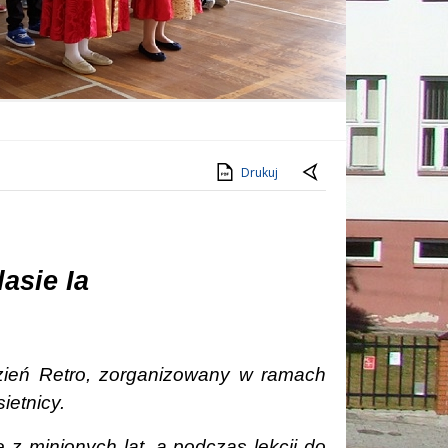
Drukuj
lasie Ia
zień Retro, zorganizowany w ramach
etnicy.
e z minionych lat, a podczas lekcji do