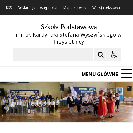
RSS
Deklaracja dostępności
Mapa serwisu
Wersja tekstowa
Szkoła Podstawowa
im. bł. Kardynała Stefana Wyszyńskiego w
Przysietnicy
Szukaj
MENU GŁÓWNE
❚❚
Poprzedni Element
Następny Element