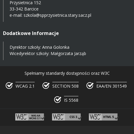
Przysietnica 152
33-342 Barcice
e-mail:
szkola@spprzysietnica.stary.sacz.pl
Dodatkowe Informacje
Dyrektor szkoły: Anna Golonka
Wicedyrektor szkoły: Małgorzata Jarząb
Spełniamy standardy dostępności oraz W3C
WCAG 2.1
SECTION 508
EAA/EN 301549
IS 5568