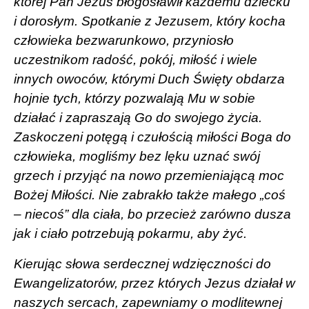
której Pan Jezus błogosławił każdemu dziecku
i dorosłym. Spotkanie z Jezusem, który kocha
człowieka bezwarunkowo, przyniosło
uczestnikom radość, pokój, miłość i wiele
innych owoców, którymi Duch Święty obdarza
hojnie tych, którzy pozwalają Mu w sobie
działać i zapraszają Go do swojego życia.
Zaskoczeni potęgą i czułością miłości Boga do
człowieka, mogliśmy bez lęku uznać swój
grzech i przyjąć na nowo przemieniającą moc
Bożej Miłości. Nie zabrakło także małego „coś
– niecoś” dla ciała, bo przecież zarówno dusza
jak i ciało potrzebują pokarmu, aby żyć.
Kierując słowa serdecznej wdzięczności do
Ewangelizatorów, przez których Jezus działał w
naszych sercach, zapewniamy o modlitewnej