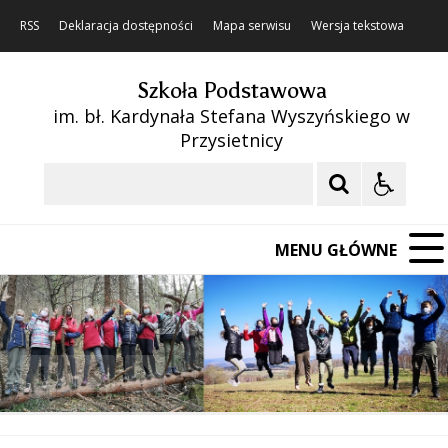
RSS
Deklaracja dostępności
Mapa serwisu
Wersja tekstowa
Szkoła Podstawowa
im. bł. Kardynała Stefana Wyszyńskiego w
Przysietnicy
Szukaj
MENU GŁÓWNE
❚❚
Poprzedni Element
Następny Element