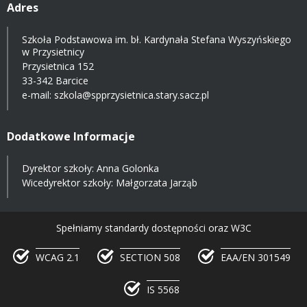
Adres
Szkoła Podstawowa im. bł. Kardynała Stefana Wyszyńskiego
w Przysietnicy
Przysietnica 152
33-342 Barcice
e-mail:
szkola@spprzysietnica.stary.sacz.pl
Dodatkowe Informacje
Dyrektor szkoły: Anna Golonka
Wicedyrektor szkoły: Małgorzata Jarząb
Spełniamy standardy dostępności oraz W3C
WCAG 2.1
SECTION 508
EAA/EN 301549
IS 5568