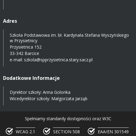
Adres
Szkoła Podstawowa im. bł. Kardynała Stefana Wyszyńskiego
w Przysietnicy
Przysietnica 152
33-342 Barcice
e-mail:
szkola@spprzysietnica.stary.sacz.pl
Dodatkowe Informacje
Dyrektor szkoły: Anna Golonka
Wicedyrektor szkoły: Małgorzata Jarząb
Spełniamy standardy dostępności oraz W3C
WCAG 2.1
SECTION 508
EAA/EN 301549