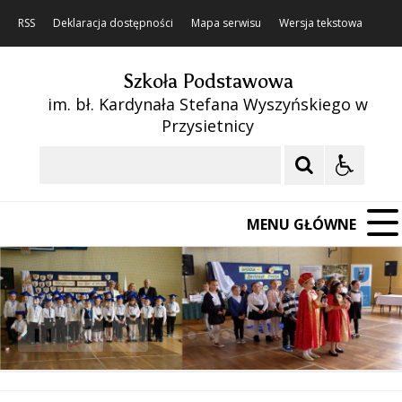
RSS
Deklaracja dostępności
Mapa serwisu
Wersja tekstowa
Szkoła Podstawowa
im. bł. Kardynała Stefana Wyszyńskiego w
Przysietnicy
Szukaj
MENU GŁÓWNE
❚❚
Poprzedni Element
Następny Element