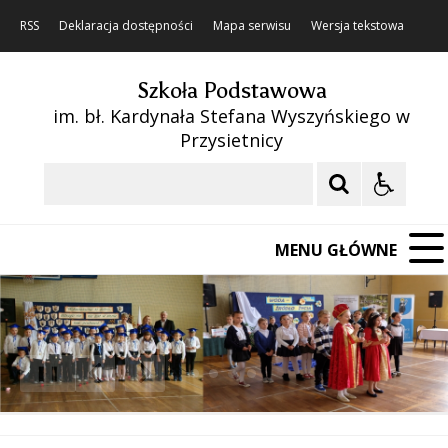
RSS
Deklaracja dostępności
Mapa serwisu
Wersja tekstowa
Szkoła Podstawowa
im. bł. Kardynała Stefana Wyszyńskiego w
Przysietnicy
Szukaj
MENU GŁÓWNE
❚❚
Poprzedni Element
Następny Element