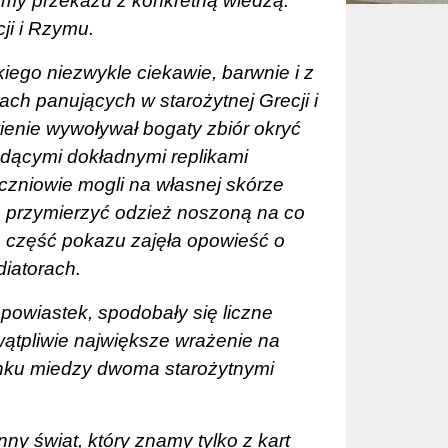
ormy przekazu z konkretną wiedzą.
ji i Rzymu.
ego niezwykle ciekawie, barwnie i z
h panujących w starożytnej Grecji i
ienie wywoływał bogaty zbiór okryć
będącymi dokładnymi replikami
czniowie mogli na własnej skórze
lbo przymierzyć odzież noszoną na co
ą część pokazu zajęła opowieść o
diatorach.
 powiastek,
spodobały się liczne
wątpliwie największe wrażenie na
ynku miedzy dwoma starożytnymi
nny świat, który znamy tylko z kart