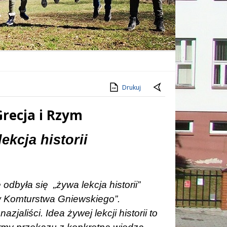
Drukuj
Grecja i Rzym
ekcja historii
e odbyła się
„żywa lekcja historii”
w Komturstwa Gniewskiego”.
zjaliści. Idea żywej lekcji historii to