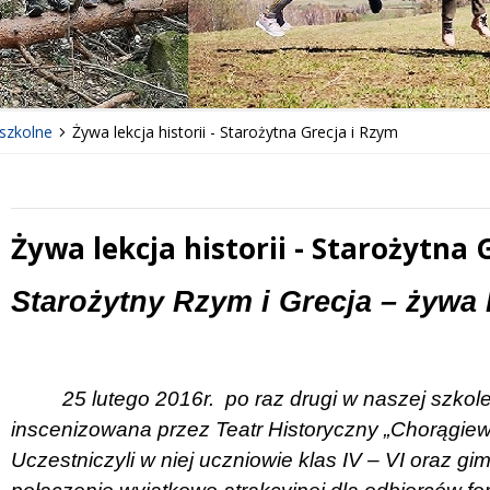
szkolne
Żywa lekcja historii - Starożytna Grecja i Rzym
Żywa lekcja historii - Starożytna 
 miesiąc
Treść
Starożytny Rzym i Grecja – żywa l
25 lutego 2016r.
po raz drugi w naszej szkol
inscenizowana przez Teatr Historyczny „Chorągie
Uczestniczyli w niej uczniowie klas IV – VI oraz gimna