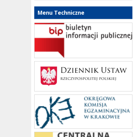
Menu Techniczne
bip szkoły
Dziennik Polski
oke_krakow
cke