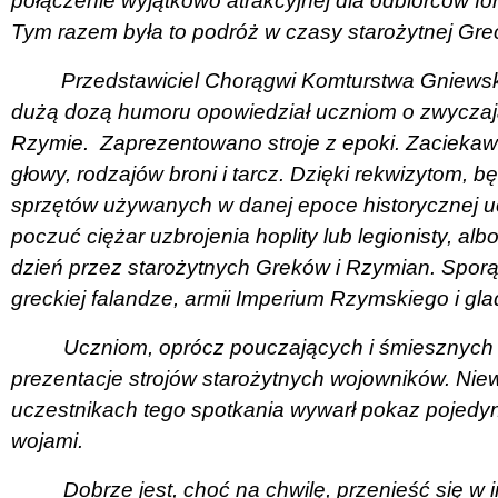
połączenie wyjątkowo atrakcyjnej dla odbiorców f
Tym razem była to podróż w czasy starożytnej Grec
Przedstawiciel Chorągwi Komturstwa Gniewski
dużą dozą humoru opowiedział uczniom o zwyczajac
Rzymie.
Zaprezentowano stroje z epoki. Zaciekaw
głowy, rodzajów broni i tarcz. Dzięki rekwizytom, 
sprzętów używanych w danej epoce historycznej u
poczuć ciężar uzbrojenia hoplity lub legionisty, a
dzień przez starożytnych Greków i Rzymian. Spor
greckiej falandze, armii Imperium Rzymskiego i gla
Uczniom, oprócz pouczających i śmiesznych
prezentacje strojów starożytnych wojowników. Nie
uczestnikach tego spotkania wywarł pokaz pojed
wojami.
Dobrze jest, choć na chwilę, przenieść się w i