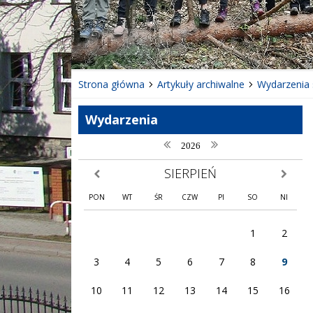
❚❚
Poprzedni Element
Następny Element
Strona główna
Artykuły archiwalne
Wydarzenia 
Wydarzenia
poprzedni rok
następny rok
2026
SIERPIEŃ
poprzedni miesiąc
następny
PON
WT
ŚR
CZW
PI
SO
NI
1
2
3
4
5
6
7
8
9
10
11
12
13
14
15
16