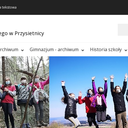
a tekstowa
Szukaj
ego w Przysietnicy
archiwum
Gimnazjum - archiwum
Historia szkoły