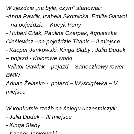
W zjeździe „na byle, czym” startowali:
-Anna Pawlik, Izabela Skotnicka, Emilia Garwol
– na pojeździe – Kucyk Pony
- Hubert Citak, Paulina Czerpak, Agnieszka
Cieślewicz –na pojeździe Titanic – II miejsce
- Kacper Jankowski, Kinga Słaby , Julia Dudek
– pojazd - Kolorowe worki
-Wiktor Gawlak – pojazd – Saneczkowy rower
BMW
Adrian Żelasko -
pojazd – Wyścigówka – V
miejsce
W konkursie rzeźb na śniegu uczestniczyli:
- Julia Dudek – III miejsce
- Kinga Słaby
- Kacper Jankowski