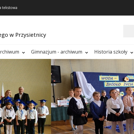
a tekstowa
Szukaj
ego w Przysietnicy
archiwum
Gimnazjum - archiwum
Historia szkoły