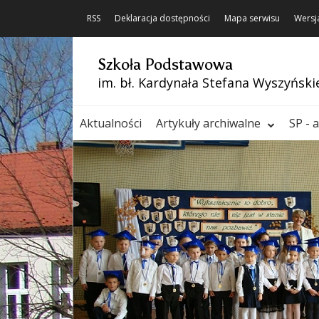
RSS
Deklaracja dostępności
Mapa serwisu
Wersj
Szkoła Podstawowa
im. bł. Kardynała Stefana Wyszyński
Aktualności
Artykuły archiwalne
SP - 