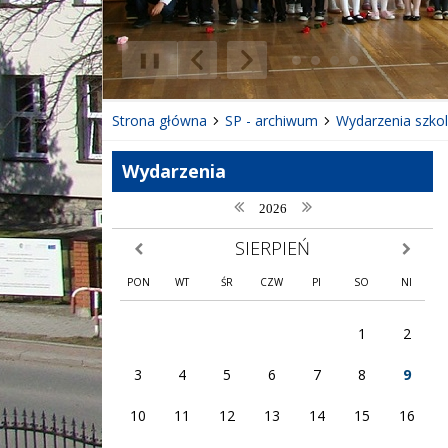
❚❚
Poprzedni Element
Następny Element
Strona główna
SP - archiwum
Wydarzenia szko
Wydarzenia
poprzedni rok
następny rok
2026
SIERPIEŃ
poprzedni miesiąc
następny
PON
WT
ŚR
CZW
PI
SO
NI
1
2
3
4
5
6
7
8
9
10
11
12
13
14
15
16