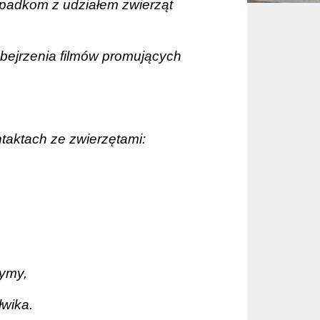
padkom z udziałem zwierząt
bejrzenia filmów promujących
aktach ze zwierzętami:
zymy,
łwika.