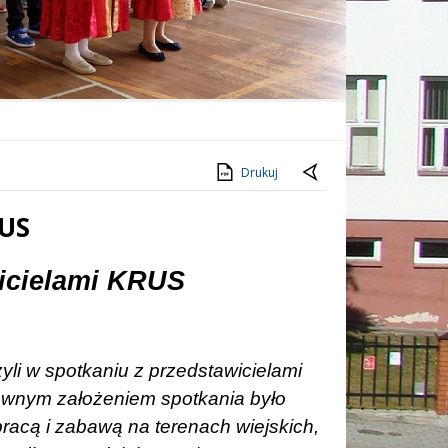
Drukuj
RUS
wicielami KRUS
zyli w spotkaniu z przedstawicielami
ównym założeniem spotkania było
acą i zabawą na terenach wiejskich,