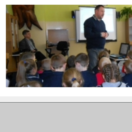
Adres
Do
Szkoła Podstawowa im. bł. Kardynała Stefana