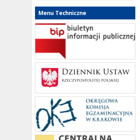
Menu Techniczne
bip szkoły
Dziennik Polski
oke_krakow
cke