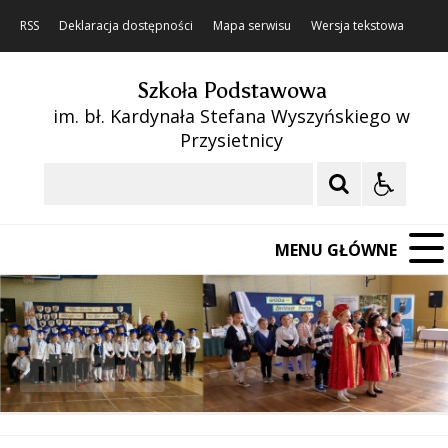
RSS
Deklaracja dostępności
Mapa serwisu
Wersja tekstowa
Szkoła Podstawowa
im. bł. Kardynała Stefana Wyszyńskiego w
Przysietnicy
Szukaj
MENU GŁÓWNE
❚❚
Poprzedni Element
Następny Element