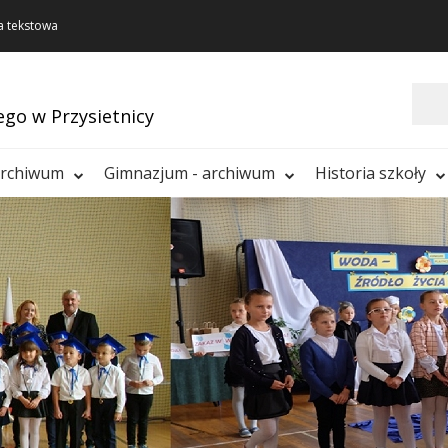
a tekstowa
Szukaj
ego w Przysietnicy
archiwum
Gimnazjum - archiwum
Historia szkoły