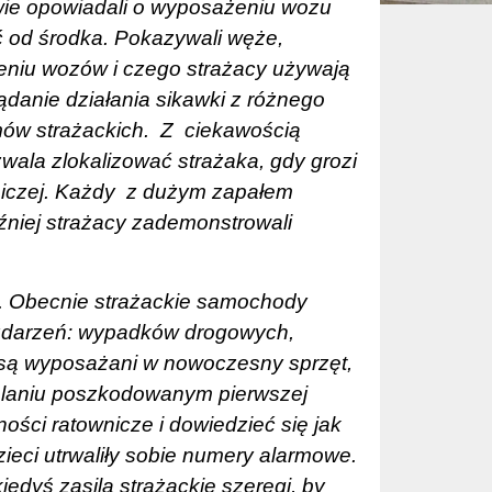
ie opowiadali o wyposażeniu wozu
eć od środka. Pokazywali węże,
eniu wozów i czego strażacy używają
ądanie działania sikawki z różnego
mów strażackich. Z
ciekawością
zwala zlokalizować strażaka, gdy grozi
iczej. Każdy
z dużym zapałem
źniej strażacy zademonstrowali
w. Obecnie strażackie samochody
 zdarzeń: wypadków drogowych,
a są wyposażani w nowoczesny sprzęt,
zielaniu poszkodowanym pierwszej
ści ratownicze i dowiedzieć się jak
eci utrwaliły sobie numery alarmowe.
edyś zasilą strażackie szeregi, by