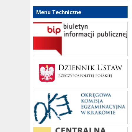
Menu Techniczne
bip szkoły
Dziennik Polski
oke_krakow
cke