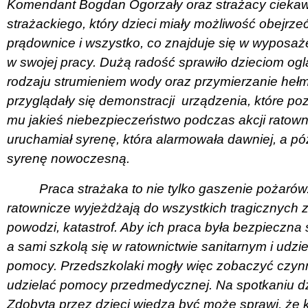
Komendant Bogdan Ogorzały oraz strażacy ciekaw
strażackiego, który dzieci miały możliwość obejrz
prądownice i wszystko, co znajduje się w wyposaż
w swojej pracy. Dużą radość sprawiło dzieciom ogl
rodzaju strumieniem wody oraz przymierzanie heł
przyglądały się demonstracji
urządzenia, które po
mu jakieś niebezpieczeństwo podczas akcji ratown
uruchamiał syrenę, która alarmowała dawniej, a pó
syrenę nowoczesną.
Praca strażaka to nie tylko gaszenie pożaró
ratownicze wyjeżdżają do wszystkich tragicznych
powodzi, katastrof. Aby ich praca była bezpieczn
a sami szkolą się w ratownictwie sanitarnym i ud
pomocy. Przedszkolaki mogły więc zobaczyć czynno
udzielać pomocy przedmedycznej. Na spotkaniu dzi
Zdobyta przez dzieci wiedza być może sprawi, że ki