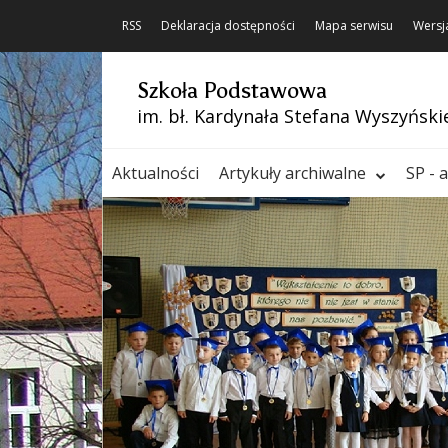
RSS
Deklaracja dostępności
Mapa serwisu
Wersj
Szkoła Podstawowa
im. bł. Kardynała Stefana Wyszyński
Aktualności
Artykuły archiwalne
SP - 