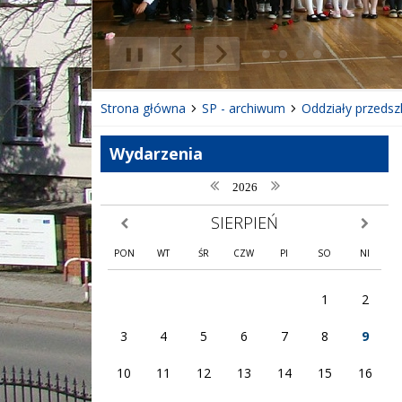
❚❚
Poprzedni Element
Następny Element
Strona główna
SP - archiwum
Oddziały przedsz
Wydarzenia
poprzedni rok
następny rok
2026
SIERPIEŃ
poprzedni miesiąc
następny
PON
WT
ŚR
CZW
PI
SO
NI
1
2
3
4
5
6
7
8
9
10
11
12
13
14
15
16