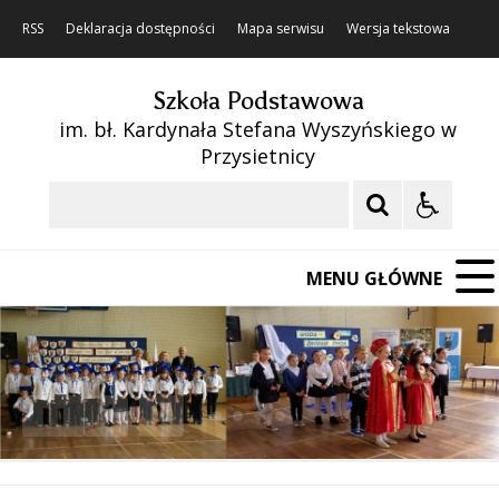
RSS
Deklaracja dostępności
Mapa serwisu
Wersja tekstowa
Szkoła Podstawowa
im. bł. Kardynała Stefana Wyszyńskiego w
Przysietnicy
Szukaj
MENU GŁÓWNE
❚❚
Poprzedni Element
Następny Element