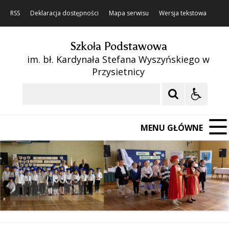
RSS
Deklaracja dostępności
Mapa serwisu
Wersja tekstowa
Szkoła Podstawowa
im. bł. Kardynała Stefana Wyszyńskiego w
Przysietnicy
Szukaj
MENU GŁÓWNE
❚❚
Poprzedni Element
Następny Element