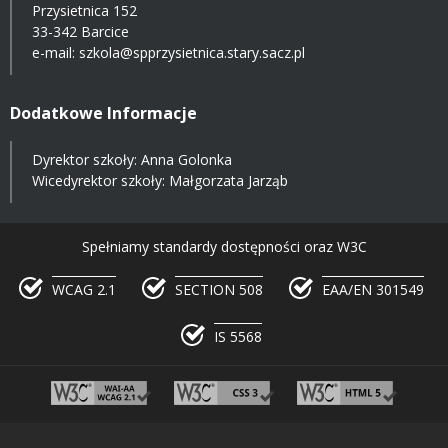
Przysietnica 152
33-342 Barcice
e-mail:
szkola@spprzysietnica.stary.sacz.pl
Dodatkowe Informacje
Dyrektor szkoły: Anna Golonka
Wicedyrektor szkoły: Małgorzata Jarząb
Spełniamy standardy dostępności oraz W3C
WCAG 2.1
SECTION 508
EAA/EN 301549
IS 5568