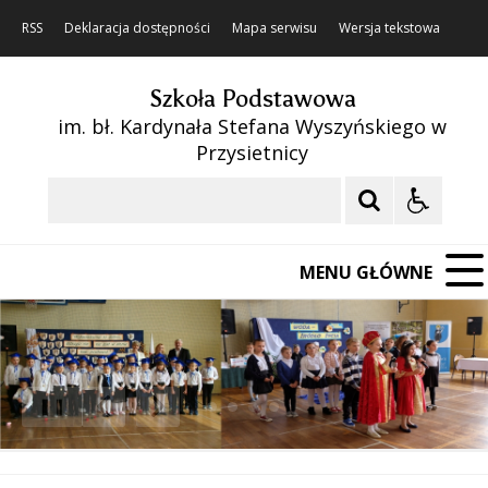
RSS
Deklaracja dostępności
Mapa serwisu
Wersja tekstowa
Szkoła Podstawowa
im. bł. Kardynała Stefana Wyszyńskiego w
Przysietnicy
Szukaj
MENU GŁÓWNE
❚❚
Poprzedni Element
Następny Element