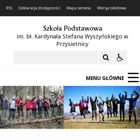
RSS
Deklaracja dostępności
Mapa serwisu
Wersja tekstowa
Szkoła Podstawowa
im. bł. Kardynała Stefana Wyszyńskiego w
Przysietnicy
Szukaj
MENU GŁÓWNE
❚❚
Poprzedni Element
Następny Element