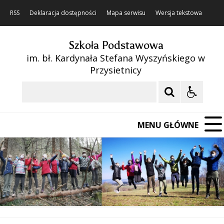
RSS
Deklaracja dostępności
Mapa serwisu
Wersja tekstowa
Szkoła Podstawowa
im. bł. Kardynała Stefana Wyszyńskiego w
Przysietnicy
Szukaj
MENU GŁÓWNE
❚❚
Poprzedni Element
Następny Element