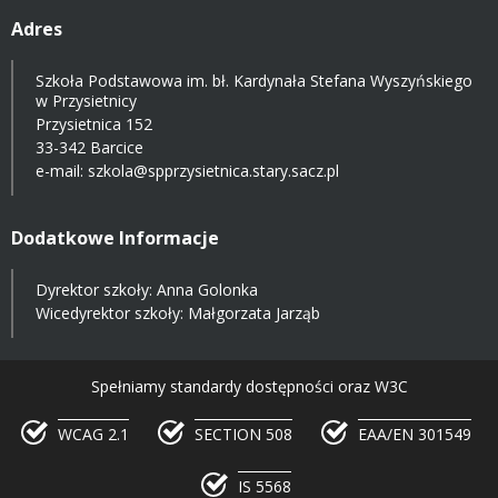
Adres
Szkoła Podstawowa im. bł. Kardynała Stefana Wyszyńskiego
w Przysietnicy
Przysietnica 152
33-342 Barcice
e-mail:
szkola@spprzysietnica.stary.sacz.pl
Dodatkowe Informacje
Dyrektor szkoły: Anna Golonka
Wicedyrektor szkoły: Małgorzata Jarząb
Spełniamy standardy dostępności oraz W3C
WCAG 2.1
SECTION 508
EAA/EN 301549
IS 5568