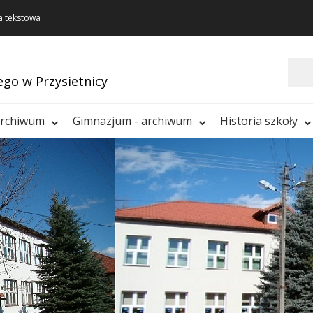
a tekstowa
Szukaj
ego w Przysietnicy
archiwum
Gimnazjum - archiwum
Historia szkoły