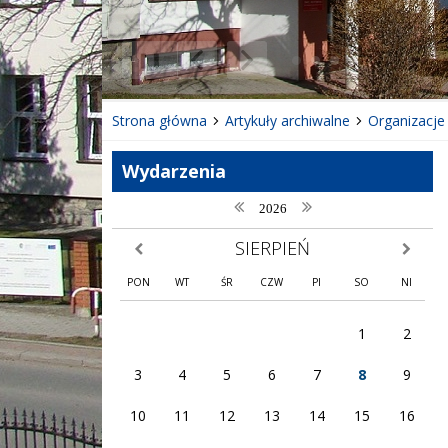
❚❚
Poprzedni Element
Następny Element
Strona główna
Artykuły archiwalne
Organizacje
Wydarzenia
poprzedni rok
następny rok
2026
SIERPIEŃ
poprzedni miesiąc
następny
PON
WT
ŚR
CZW
PI
SO
NI
1
2
3
4
5
6
7
8
9
10
11
12
13
14
15
16