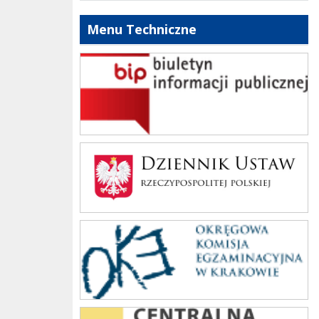
Menu Techniczne
bip szkoły
Dziennik Polski
oke_krakow
cke