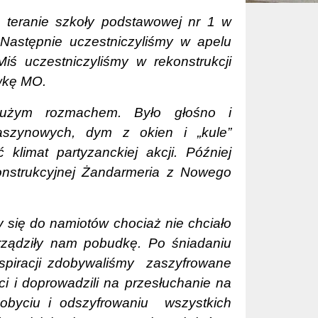
 teranie szkoły podstawowej nr 1 w
 Następnie uczestniczyliśmy w apelu
iś uczestniczyliśmy w rekonstrukcji
ówkę MO.
 dużym rozmachem. Było głośno i
maszynowych, dym z okien i „kule”
limat partyzanckiej akcji. Później
nstrukcyjnej Żandarmeria z Nowego
y się do namiotów chociaż nie chciało
rządziły nam pobudkę. Po śniadaniu
spiracji zdobywaliśmy
zaszyfrowane
i i doprowadzili na przesłuchanie na
dobyciu i odszyfrowaniu
wszystkich