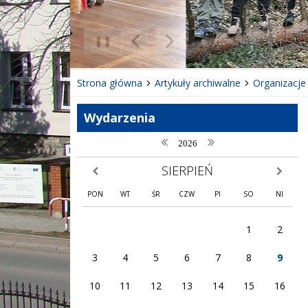
❚❚
Poprzedni Element
Następny Element
Strona główna
Artykuły archiwalne
Organizacje
Wydarzenia
poprzedni rok
następny rok
2026
SIERPIEŃ
poprzedni miesiąc
następny
PON
WT
ŚR
CZW
PI
SO
NI
1
2
3
4
5
6
7
8
9
10
11
12
13
14
15
16