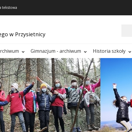
a tekstowa
Szukaj
ego w Przysietnicy
archiwum
Gimnazjum - archiwum
Historia szkoły