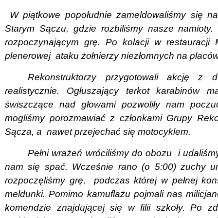
W piątkowe popołudnie zameldowaliśmy się na
Starym Sączu, gdzie rozbiliśmy nasze namioty.
rozpoczynającym grę. Po kolacji w restauracji M
plenerowej
ataku żołnierzy niezłomnych na plac
Rekonstruktorzy przygotowali akcję z
realistycznie. Ogłuszający terkot karabinów 
świszczące nad głowami pozwoliły nam poczuć k
mogliśmy porozmawiać z członkami Grupy Reko
Sącza, a
nawet przejechać się motocyklem.
Pełni wrażeń wróciliśmy do obozu
i udaliśm
nam się spać. Wcześnie rano (o 5:00) zuchy u
rozpoczęliśmy grę,
podczas której w pełnej kon
meldunki. Pomimo kamuflażu pojmali nas milicjanc
komendzie znajdującej się w filii szkoły. Po z