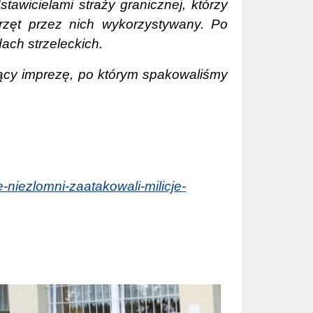
awicielami straży granicznej, którzy
przęt przez nich wykorzystywany. Po
ach strzeleckich.
ący imprezę, po którym spakowaliśmy
e-niezlomni-zaatakowali-milicje-