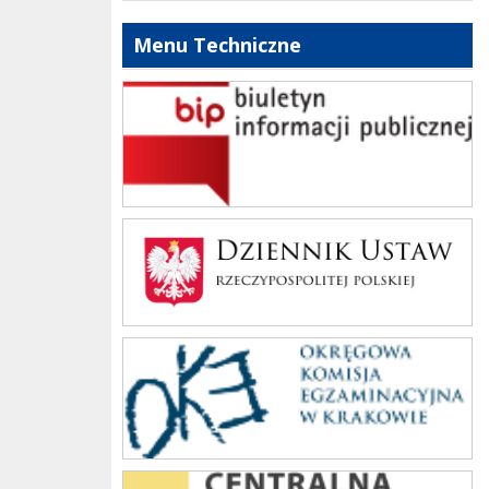
Menu Techniczne
bip szkoły
Dziennik Polski
oke_krakow
cke