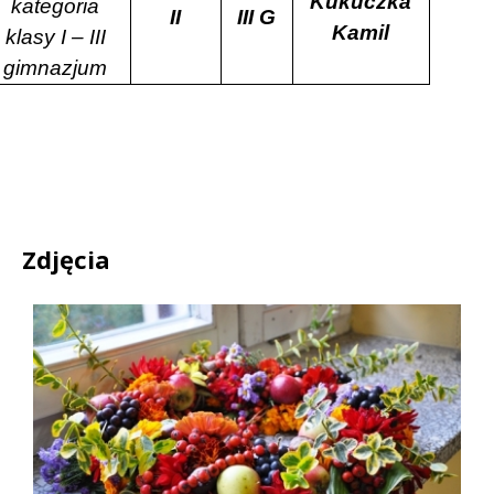
Kukuczka
kategoria
II
III G
Kamil
klasy I – III
gimnazjum
Zdjęcia