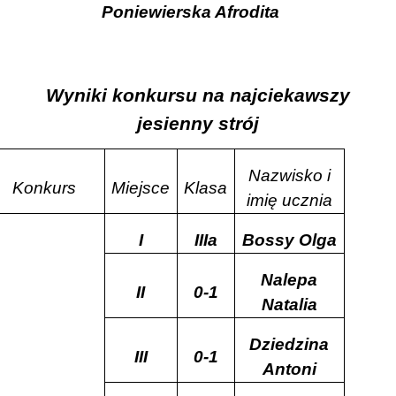
Poniewierska Afrodita
Wyniki konkursu na najciekawszy
jesienny strój
Nazwisko i
Konkurs
Miejsce
Klasa
imię ucznia
I
IIIa
Bossy Olga
Nalepa
II
0-1
Natalia
Dziedzina
III
0-1
Antoni