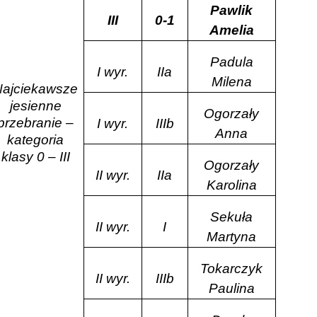
Pawlik
III
0-1
Amelia
Padula
I wyr.
IIa
Milena
Najciekawsze
jesienne
Ogorzały
przebranie –
I wyr.
IIIb
Anna
kategoria
klasy 0 – III
Ogorzały
II wyr.
IIa
Karolina
Sekuła
II wyr.
I
Martyna
Tokarczyk
II wyr.
IIIb
Paulina