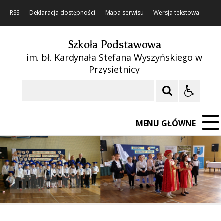
RSS
Deklaracja dostępności
Mapa serwisu
Wersja tekstowa
Szkoła Podstawowa
im. bł. Kardynała Stefana Wyszyńskiego w
Przysietnicy
Szukaj
MENU GŁÓWNE
❚❚
Poprzedni Element
Następny Element