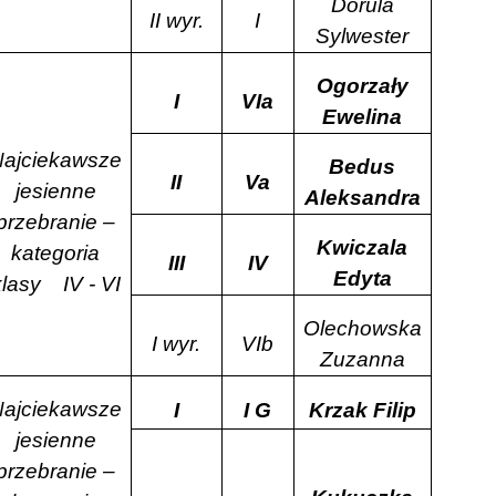
Dorula
II wyr.
I
Sylwester
Ogorzały
I
VIa
Ewelina
Najciekawsze
Bedus
II
Va
jesienne
Aleksandra
przebranie –
Kwiczala
kategoria
III
IV
Edyta
klasy
IV - VI
Olechowska
I wyr.
VIb
Zuzanna
Najciekawsze
I
I G
Krzak Filip
jesienne
przebranie –