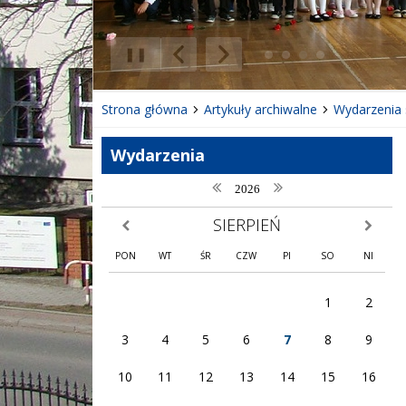
❚❚
Poprzedni Element
Następny Element
Strona główna
Artykuły archiwalne
Wydarzenia 
Wydarzenia
poprzedni rok
następny rok
2026
SIERPIEŃ
poprzedni miesiąc
następny
PON
WT
ŚR
CZW
PI
SO
NI
1
2
3
4
5
6
7
8
9
10
11
12
13
14
15
16