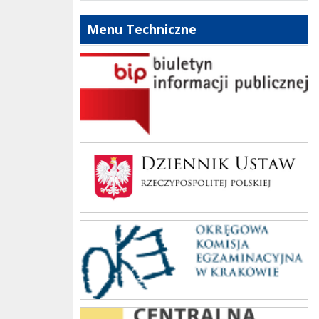
Menu Techniczne
bip szkoły
Dziennik Polski
oke_krakow
cke