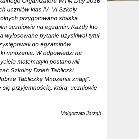
Lokalnego Organizatora WTM Day 2016
ch uczniów klas IV- VI Szkoły
kolnych przygotowano stoiska
ólni uczniowie na egzamin. Każdy kto
a wylosowane pytanie uzyskiwał tytuł
przystępowali do egzaminów
czki mnożenia. W odpowiedzi na
ciele matematyki postanowili
zać Szkolny Dzień Tabliczki
obrze Tabliczkę Mnożenia znają”.
 się przyjemnością, którą
uczniowie
Małgorzata Jarząb