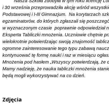
Nasza Szkoła zdobyła w tym roku licencję 
i 30 września przeprowadziła akcję wśród wszystki
Podstawowej i I-III Gimnazjum.
Na korytarzach sz
egzaminatorów, do których zgłaszali się poszczeg
w wyznaczonym czasie
poprawnie odpowiedział n
Eksperta Tabliczki mnożenia. Uczniowie chętnie 
wielokrotnie potwierdzając swoją znajomość tabli
ogromne zainteresowanie tego typu zabawą nauczy
kontynuować tę formę nauki i raz w miesiącu ogłas
Mnożenia pod hasłem „Wszyscy potwierdzają, że d
Mamy nadzieję, że nauka tabliczki mnożenia stanie
będą mogli wykorzystywać na co dzień.
Zdjęcia