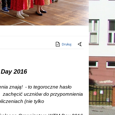
Drukuj
 Day 2016
enia znają!
- to tegoroczne hasło
o
zachęcić uczniów do przypomnienia
iczeniach (nie tylko