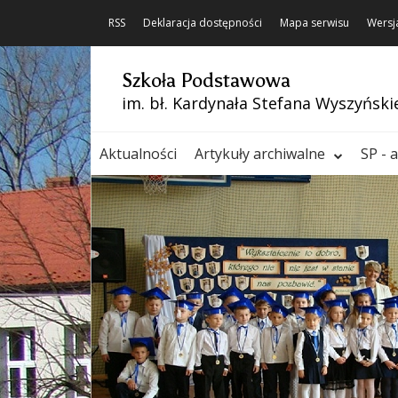
RSS
Deklaracja dostępności
Mapa serwisu
Wersj
Szkoła Podstawowa
im. bł. Kardynała Stefana Wyszyński
Aktualności
Artykuły archiwalne
SP - 