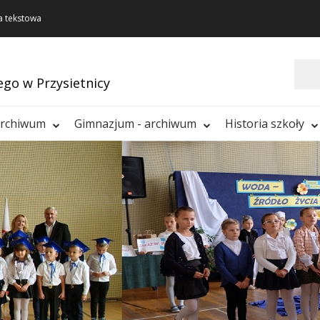
a tekstowa
Szukaj
ego w Przysietnicy
archiwum
Gimnazjum - archiwum
Historia szkoły