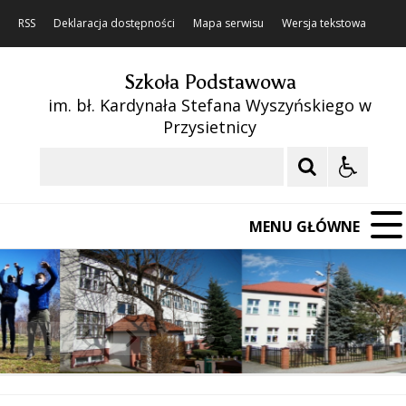
RSS
Deklaracja dostępności
Mapa serwisu
Wersja tekstowa
Szkoła Podstawowa
im. bł. Kardynała Stefana Wyszyńskiego w
Przysietnicy
Szukaj
MENU GŁÓWNE
❚❚
Poprzedni Element
Następny Element