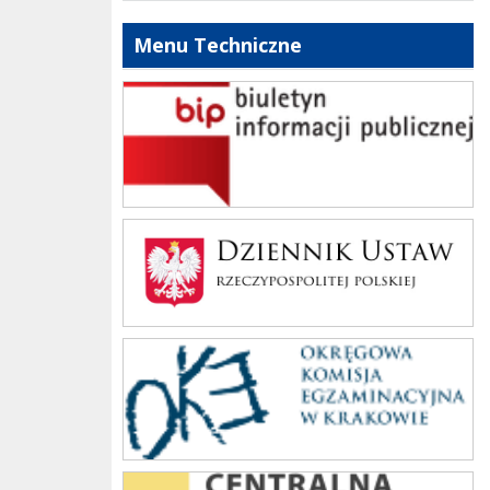
Menu Techniczne
bip szkoły
Dziennik Polski
oke_krakow
cke