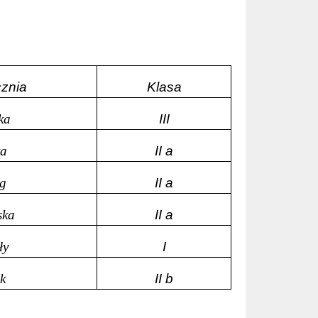
cznia
Klasa
ka
III
ka
II a
ig
II a
ska
II a
ły
I
k
II b