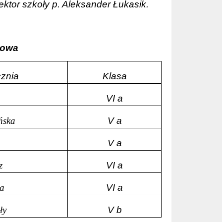
tor szkoły p. Aleksander Łukasik.
wowa
cznia
Klasa
VI a
ńska
V a
V a
z
VI a
ka
VI a
ły
V b