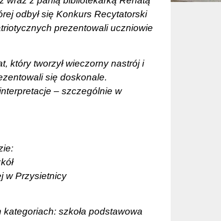
z wraz z panią bibliotekarką Renatą
rej odbył się Konkurs Recytatorski
patriotycznych prezentowali uczniowie
, który tworzył wieczorny nastrój i
ezentowali się doskonale.
nterpretacje – szczególnie w
ie:
kół
j w Przysietnicy
h kategoriach: szkoła podstawowa