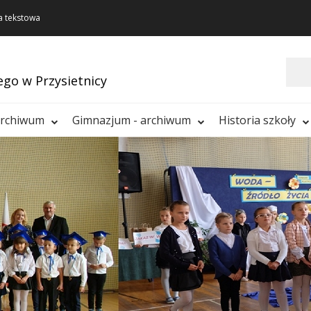
a tekstowa
Szukaj
ego w Przysietnicy
archiwum
Gimnazjum - archiwum
Historia szkoły