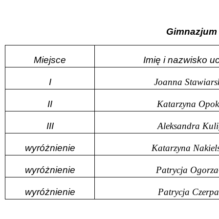
Gimnazjum
Miejsce
Imię i nazwisko u
I
Joanna Stawiars
II
Katarzyna Opo
III
Aleksandra Kul
wyróżnienie
Katarzyna Nakiel
wyróżnienie
Patrycja Ogorza
wyróżnienie
Patrycja Czerpa