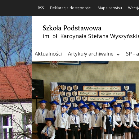
RSS
Deklaracja dostępności
Mapa serwisu
Wersj
Szkoła Podstawowa
im. bł. Kardynała Stefana Wyszyński
Aktualności
Artykuły archiwalne
SP - 