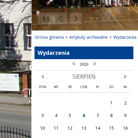
❚❚
Poprzedni Element
Następny Element
Strona główna
Artykuły archiwalne
Wydarzenia 
Wydarzenia
poprzedni rok
następny rok
2026
SIERPIEŃ
poprzedni miesiąc
następny
PON
WT
ŚR
CZW
PI
SO
NI
1
2
3
4
5
6
7
8
9
10
11
12
13
14
15
16