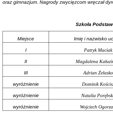
oraz gimnazjum. Nagrody zwycięzcom wręczał dyrek
Szkoła Podsta
Miejsce
Imię i nazwisko u
I
Patryk Maciak
II
Magdalena Kałuzi
III
Adrian Żelasko
wyróżnienie
Dominik Kościs
wyróżnienie
Natalia Porębs
wyróżnienie
Wojciech Ogorza