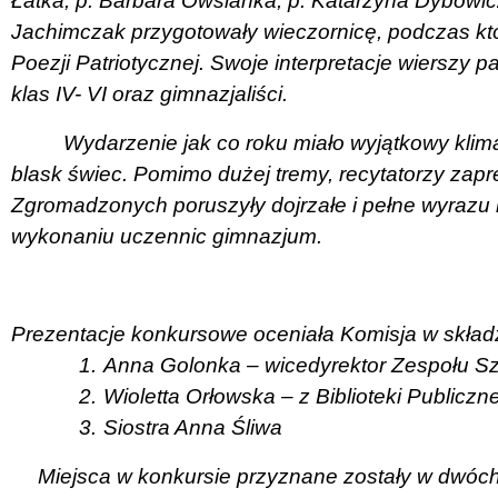
Łatka, p. Barbara Owsianka, p. Katarzyna Dybowic
Jachimczak przygotowały wieczornicę, podczas któ
Poezji Patriotycznej. Swoje interpretacje wierszy 
klas IV- VI oraz gimnazjaliści.
Wydarzenie jak co roku miało wyjątkowy klimat
blask świec. Pomimo dużej tremy, recytatorzy zapr
Zgromadzonych poruszyły dojrzałe i pełne wyrazu i
wykonaniu uczennic gimnazjum.
Prezentacje konkursowe oceniała Komisja w składz
1.
Anna Golonka – wicedyrektor Zespołu Sz
2.
Wioletta Orłowska – z Biblioteki Publiczne
3.
Siostra Anna Śliwa
Miejsca w konkursie przyznane zostały w dwóc