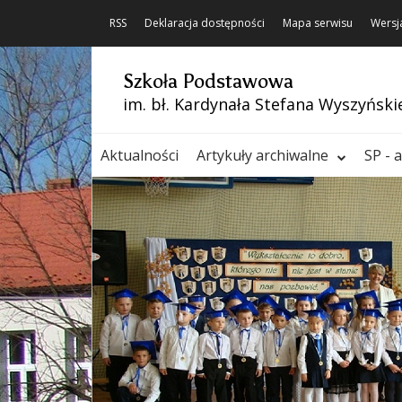
RSS
Deklaracja dostępności
Mapa serwisu
Wersj
Szkoła Podstawowa
im. bł. Kardynała Stefana Wyszyński
Aktualności
Artykuły archiwalne
SP - 