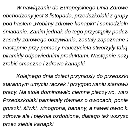
W nawiązaniu do Europejskiego Dnia Zdroweg
obchodzony jest 8 listopada, przedszkolaki z grupy
pod hasłem „Robimy zdrowe kanapki” i samodzielni
śniadanie. Zanim jednak do tego przystąpiły podc
zasady zdrowego odżywiania, zostały zapoznane z
następnie przy pomocy nauczyciela stworzyły taką p
piramidy odpowiednimi produktami. Następnie naz
zrobić smaczne i zdrowe kanapki.
Kolejnego dnia dzieci przyniosły do przedszk
starannym umyciu rączek i przygotowaniu stanowis
pracy. Na stole dominowało ciemne pieczywo, warzyw
Przedszkolaki pamiętały również o owocach, poniew
gruszki, śliwki, winogrona, banany, a nawet owoc k
zdrowe ale i pięknie ozdobione, dlatego też wszys
przez siebie kanapki.