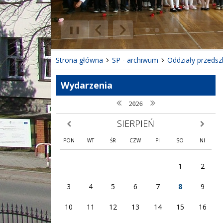
❚❚
Poprzedni Element
Następny Element
Strona główna
SP - archiwum
Oddziały przedsz
Wydarzenia
poprzedni rok
następny rok
2026
SIERPIEŃ
poprzedni miesiąc
następny
PON
WT
ŚR
CZW
PI
SO
NI
1
2
3
4
5
6
7
8
9
10
11
12
13
14
15
16