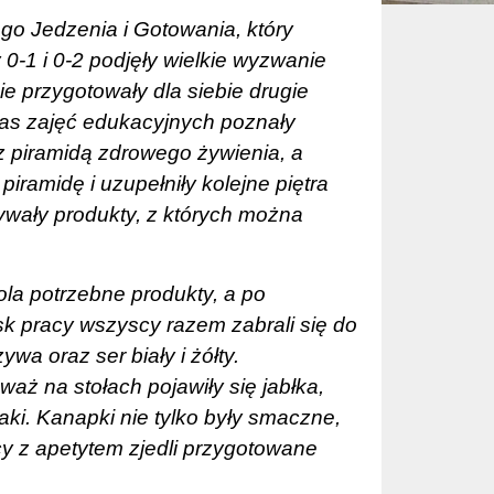
o Jedzenia i Gotowania, który
 0-1 i 0-2 podjęły wielkie wyzwanie
e przygotowały dla siebie drugie
zas zajęć edukacyjnych poznały
 piramidą zdrowego żywienia, a
iramidę i uzupełniły kolejne piętra
ywały produkty, z których można
ola potrzebne produkty, a po
k pracy wszyscy razem zabrali się do
a oraz ser biały i żółty.
aż na stołach pojawiły się jabłka,
aki. Kanapki nie tylko były smaczne,
cy z apetytem zjedli przygotowane