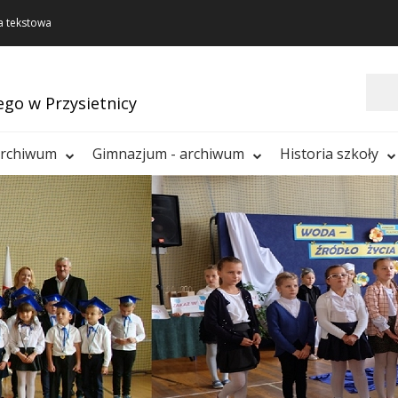
a tekstowa
Szukaj
ego w Przysietnicy
archiwum
Gimnazjum - archiwum
Historia szkoły