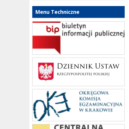
Menu Techniczne
bip szkoły
Dziennik Polski
oke_krakow
cke