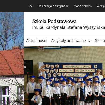
RSS
Deklaracja dostępności
Mapa serwisu
Wersj
Szkoła Podstawowa
im. bł. Kardynała Stefana Wyszyński
Aktualności
Artykuły archiwalne
SP - 