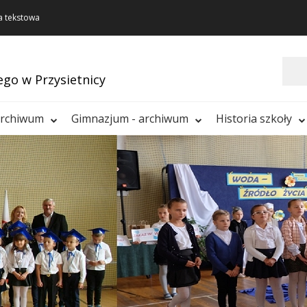
a tekstowa
Szukaj
ego w Przysietnicy
archiwum
Gimnazjum - archiwum
Historia szkoły