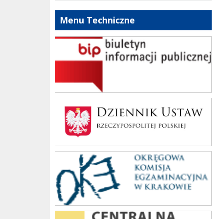
Menu Techniczne
bip szkoły
Dziennik Polski
oke_krakow
cke