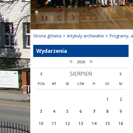
❚❚
Poprzedni Element
Następny Element
Strona główna
Artykuły archiwalne
Programy, ak
Wydarzenia
poprzedni rok
następny rok
2026
SIERPIEŃ
poprzedni miesiąc
następny
PON
WT
ŚR
CZW
PI
SO
NI
1
2
3
4
5
6
7
8
9
10
11
12
13
14
15
16