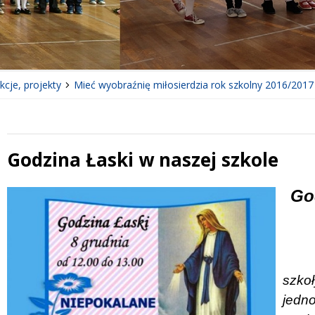
cje, projekty
Mieć wyobraźnię miłosierdzia rok szkolny 2016/2017
Godzina Łaski w naszej szkole
 miesiąc
Treść
Go
szkoł
jedn