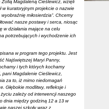
 Zofią Magdaleną Cieślewicz, wzięli
ł w kuratoryjnym projekcie o nazwie
 wyobraźnię miłosierdzia”. Chcemy
łtować nasze postawy i serca, niosąc
ę w działania mające na celu
na potrzebujących i wychodzenie ich
pisana w program tego projektu. Jest
ość Najświętszej Maryi Panny,
chamy i tych których kochamy
 pani Magdalenie Cieślewicz,
ania za to, iż mimo niedomagań
 Głębokie modlitwy, refleksje i
 życiu zależy od interwencji naszego
go dnia między godziną 12 a 13 w
wie naszej szkoły wraz z