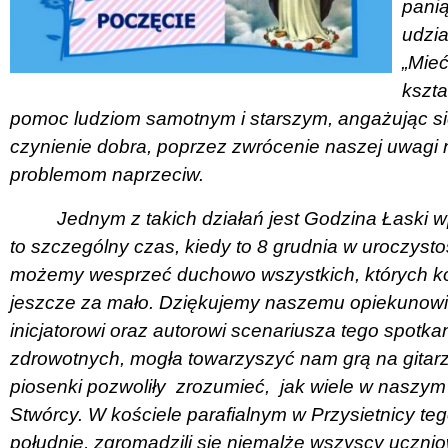
panią
udzia
„Mieć
kszta
pomoc ludziom samotnym i starszym, angażując si
czynienie dobra, poprzez zwrócenie naszej uwagi 
problemom naprzeciw.
Jednym z takich działań jest Godzina Łaski w
to szczególny czas, kiedy to 8 grudnia w uroczyst
możemy wesprzeć duchowo wszystkich, których ko
jeszcze za mało. Dziękujemy naszemu opiekunowi,
inicjatorowi oraz autorowi scenariusza tego spotk
zdrowotnych, mogła towarzyszyć nam grą na gitarze.
piosenki pozwoliły
zrozumieć,
jak wiele w naszym
Stwórcy. W kościele parafialnym w Przysietnicy te
południe, zgromadzili się niemalże wszyscy ucznio