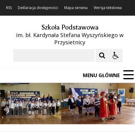
RSS
Deklaracja dostępności
Mapa serwisu
Wersja tekstowa
Szkoła Podstawowa
im. bł. Kardynała Stefana Wyszyńskiego w
Przysietnicy
Szukaj
MENU GŁÓWNE
❚❚
Poprzedni Element
Następny Element