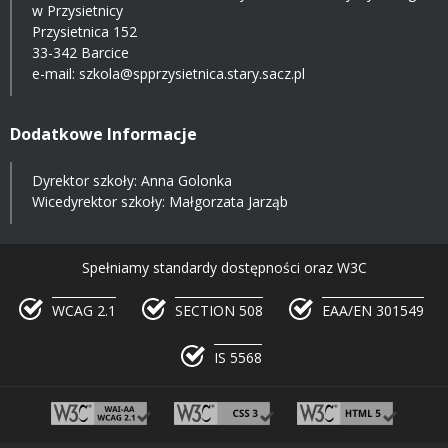
w Przysietnicy
Przysietnica 152
33-342 Barcice
e-mail:
szkola@spprzysietnica.stary.sacz.pl
Dodatkowe Informacje
Dyrektor szkoły: Anna Golonka
Wicedyrektor szkoły: Małgorzata Jarząb
Spełniamy standardy dostępności oraz W3C
WCAG 2.1
SECTION 508
EAA/EN 301549
IS 5568