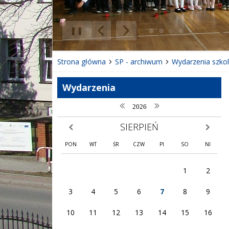
❚❚
Poprzedni Element
Następny Element
Strona główna
SP - archiwum
Wydarzenia szko
Wydarzenia
poprzedni rok
następny rok
2026
SIERPIEŃ
poprzedni miesiąc
następny
PON
WT
ŚR
CZW
PI
SO
NI
1
2
3
4
5
6
7
8
9
10
11
12
13
14
15
16