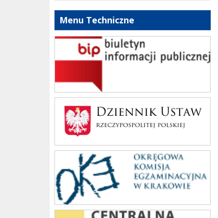
Menu Techniczne
bip szkoły
Dziennik Polski
oke_krakow
cke