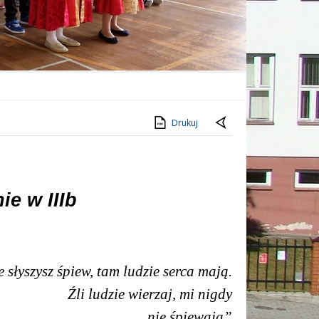
Drukuj
ie w IIIb
 słyszysz śpiew, tam ludzie serca mają.
Źli ludzie wierzaj, mi nigdy
nie śpiewają”