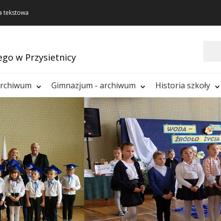
a tekstowa
Szukaj
ego w Przysietnicy
archiwum
Gimnazjum - archiwum
Historia szkoły