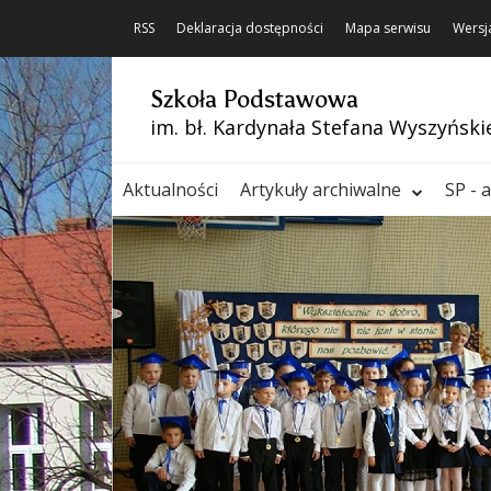
RSS
Deklaracja dostępności
Mapa serwisu
Wersj
Szkoła Podstawowa
im. bł. Kardynała Stefana Wyszyński
Aktualności
Artykuły archiwalne
SP - 