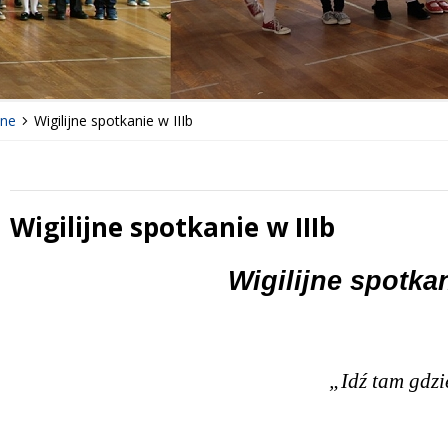
lne
Wigilijne spotkanie w IIIb
Wigilijne spotkanie w IIIb
 miesiąc
Treść
Wigilijne spotkan
„Idź tam gdzie