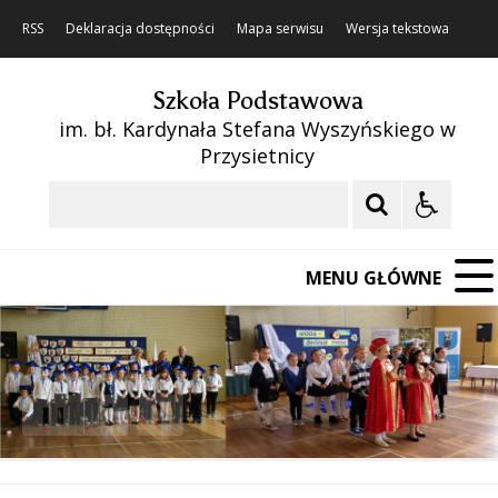
RSS
Deklaracja dostępności
Mapa serwisu
Wersja tekstowa
Szkoła Podstawowa
im. bł. Kardynała Stefana Wyszyńskiego w
Przysietnicy
Szukaj
MENU GŁÓWNE
❚❚
Poprzedni Element
Następny Element