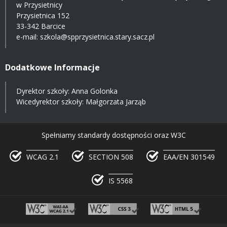
w Przysietnicy
Przysietnica 152
33-342 Barcice
e-mail:
szkola@spprzysietnica.stary.sacz.pl
Dodatkowe Informacje
Dyrektor szkoły: Anna Golonka
Wicedyrektor szkoły: Małgorzata Jarząb
Spełniamy standardy dostępności oraz W3C
WCAG 2.1
SECTION 508
EAA/EN 301549
IS 5568