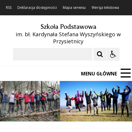
RSS
Deklaracja dostępności
Mapa serwisu
Wersja tekstowa
Szkoła Podstawowa
im. bł. Kardynała Stefana Wyszyńskiego w
Przysietnicy
Szukaj
MENU GŁÓWNE
❚❚
Poprzedni Element
Następny Element