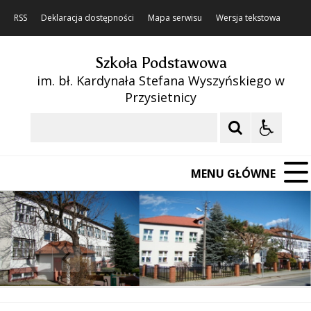
RSS
Deklaracja dostępności
Mapa serwisu
Wersja tekstowa
Szkoła Podstawowa
im. bł. Kardynała Stefana Wyszyńskiego w
Przysietnicy
Szukaj
MENU GŁÓWNE
❚❚
Poprzedni Element
Następny Element