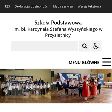
RSS
Deklaracja dostępności
Mapa serwisu
Wersja tekstowa
Szkoła Podstawowa
im. bł. Kardynała Stefana Wyszyńskiego w
Przysietnicy
Szukaj
MENU GŁÓWNE
❚❚
Poprzedni Element
Następny Element