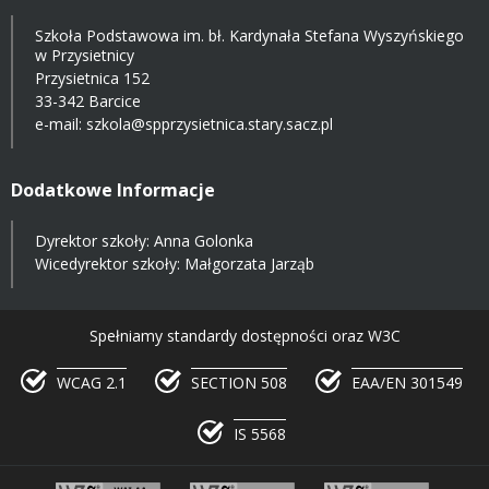
Szkoła Podstawowa im. bł. Kardynała Stefana Wyszyńskiego
w Przysietnicy
Przysietnica 152
33-342 Barcice
e-mail:
szkola@spprzysietnica.stary.sacz.pl
Dodatkowe Informacje
Dyrektor szkoły: Anna Golonka
Wicedyrektor szkoły: Małgorzata Jarząb
Spełniamy standardy dostępności oraz W3C
WCAG 2.1
SECTION 508
EAA/EN 301549
IS 5568