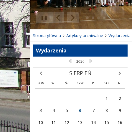
❚❚
Poprzedni Element
Następny Element
Strona główna
Artykuły archiwalne
Wydarzenia 
Wydarzenia
poprzedni rok
następny rok
2026
SIERPIEŃ
poprzedni miesiąc
następny
PON
WT
ŚR
CZW
PI
SO
NI
1
2
3
4
5
6
7
8
9
10
11
12
13
14
15
16