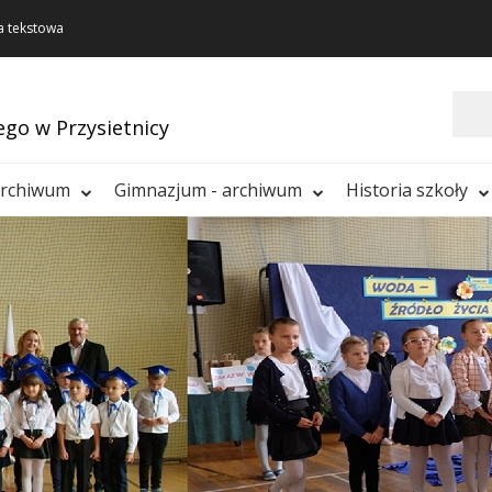
a tekstowa
Szukaj
ego w Przysietnicy
archiwum
Gimnazjum - archiwum
Historia szkoły