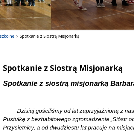
szkolne
Spotkanie z Siostrą Misjonarką
Spotkanie z Siostrą Misjonarką
 miesiąc
Treść
Spotkanie z siostrą misjonarką Barbar
Dzisiaj gościliśmy od lat zaprzyjaźnioną z na
Pustułkę z bezhabitowego zgromadzenia „Sióstr od
Przysietnicy, a od dwudziestu lat pracuje na misj