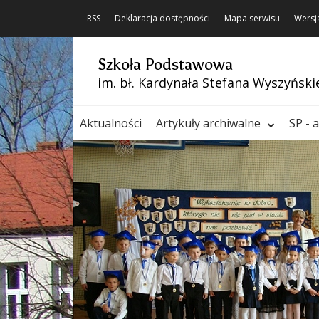
RSS
Deklaracja dostępności
Mapa serwisu
Wersj
Szkoła Podstawowa
im. bł. Kardynała Stefana Wyszyński
Aktualności
Artykuły archiwalne
SP - 