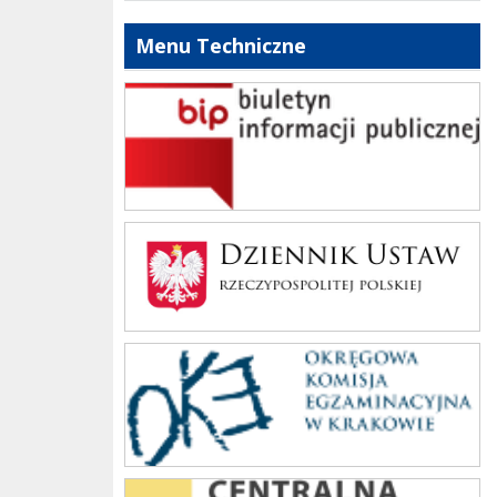
Menu Techniczne
bip szkoły
Dziennik Polski
oke_krakow
cke