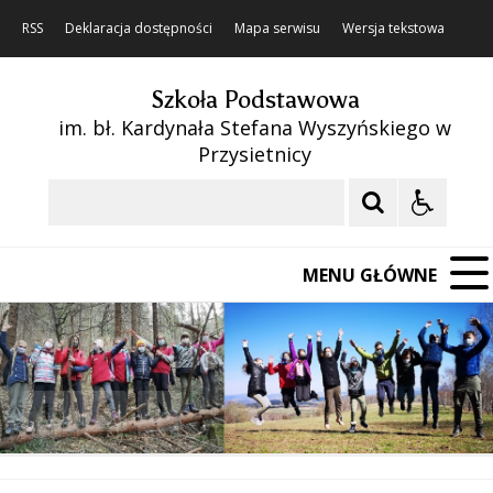
RSS
Deklaracja dostępności
Mapa serwisu
Wersja tekstowa
Szkoła Podstawowa
im. bł. Kardynała Stefana Wyszyńskiego w
Przysietnicy
Szukaj
MENU GŁÓWNE
❚❚
Poprzedni Element
Następny Element