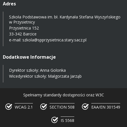
Adres
Szkoła Podstawowa im. bł. Kardynała Stefana Wyszyńskiego
w Przysietnicy
Przysietnica 152
33-342 Barcice
e-mail:
szkola@spprzysietnica.stary.sacz.pl
Dodatkowe Informacje
Dyrektor szkoły: Anna Golonka
Wicedyrektor szkoły: Małgorzata Jarząb
Spełniamy standardy dostępności oraz W3C
WCAG 2.1
SECTION 508
EAA/EN 301549
IS 5568